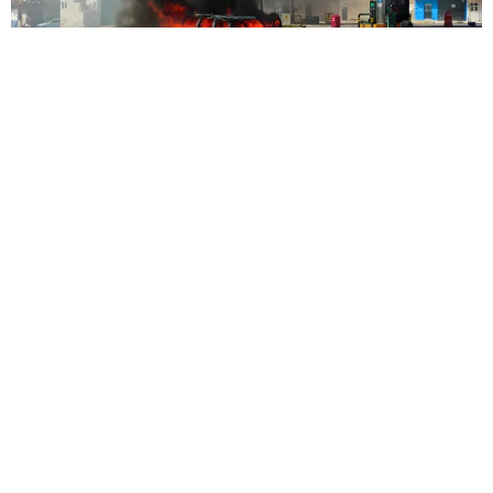
اندفعت المكسيك نحو موجة جديدة من العنف الدموي
عقب الإعلان عن مقتل نيميسيو أوسيغيرا سيرفانتس،
المعروف بلقب إل مينشو، زعيم كارتل خاليسكو نويفا
غينيراسيون، في عملية عسكرية نفذتها وحدات النخبة
التابعة للجيش. العملية التي اعتُبرت ضربة نوعية لأحد
أخطر تجار المخدرات المطلوبين دوليا، سرعان ما تحولت
إلى شرارة أشعلت سلسلة هجمات انتقامية واسعة،
أعادت إلى الواجهة مشهد الحرب المفتوحة بين الدولة
وعصابات الجريمة المنظمة.