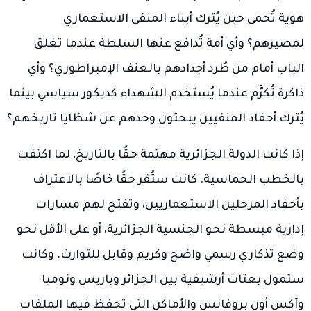
هوية تُحمى حين يُترك أبناء المنفى الاستعماري
لمصيرهم؟ وأي أمة تُدافع عنها السلطة عندما تغلق
الباب أمام من طُرد أجدادهم بالعنف الإمبراطوري؟ وأي
ذاكرة تُكرَّم عندما يُستخدم الشهداء كديكور سياسي بينما
يُترك أحفاد المنفيين يبحثون وحدهم عن شظايا تاريخهم؟
إذا كانت الدولة الجزائرية مهتمة حقًا بالتاريخ، لما اكتفت
بالخطب الحماسية. كانت ستُقر حقًا خاصًا بالاعتراف
بأحفاد المرحلين الاستعماريين، وتفتح لهم مسارات
إدارية مبسطة نحو الجنسية الجزائرية، أو على الأقل نحو
وضع تذكاري رسمي واضح وكريم وقابل للتوارث. وكانت
ستمول بعثات أرشيفية بين الجزائر وباريس ونوميا
وآكس أون بروفانس والأماكن التي تحفظ فيها الملفات