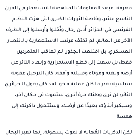
معرفة. فبعد المقاومات المناهضة للاستعمار في القرن
التاسع عشر، وخاصة الثورات الكبرى التي هزت النظام
الفرنسي في الجزائر، أُدين رجال ونُقلوا وأُرسلوا إلى الطرف
الآخر من العالم. لم تكتف فرنسا الاستعمارية بالانتصار
العسكري، بل اقتلعت الجذور. لم تعاقب المتمردين
فقط، بل سعت إلى قطع الاستمرارية وإبعاد الثائر عن
أرضه ولغته وموتاه وقبيلته وأفقه. كان الترحيل عقوبة
سياسية بقدر ما كان عملية محو. لقد كان يقول للجزائري
الثائر: لن ترى وطنك مرة أخرى، ستموت في مكان آخر،
وسيكبر أبناؤك بعيدًا عن أرضك، وستتحول ذاكرتك إلى
همسة.
لكن الذكريات المُهانة لا تموت بسهولة. إنها تعبر البحار،