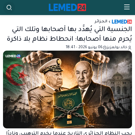
الـجـزائـر
الجنسية التي يُهدَّد بها أصحابها وتلك التي
يُحرم منها أصحابها: انحطاط نظام بلا ذاكرة
خالد بولعزيز
06 يونيو 2026 - 18:41
يحب النظام الجزائري التاريخ عندما يخدم الترهيب، ونادرًا