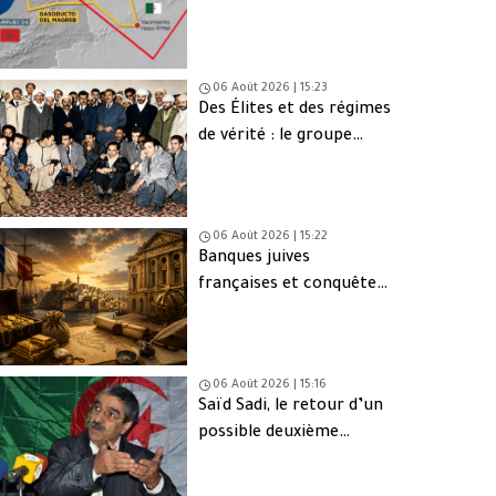
une issue de secours
06 Août 2026 | 15:23
Des Élites et des régimes
de vérité : le groupe
d’Oujda en Algérie
06 Août 2026 | 15:22
Banques juives
françaises et conquête
d’Alger (1830) : finance,
intérêts et réseaux
06 Août 2026 | 15:16
Saïd Sadi, le retour d’un
possible deuxième
Ahmed Ouyahia