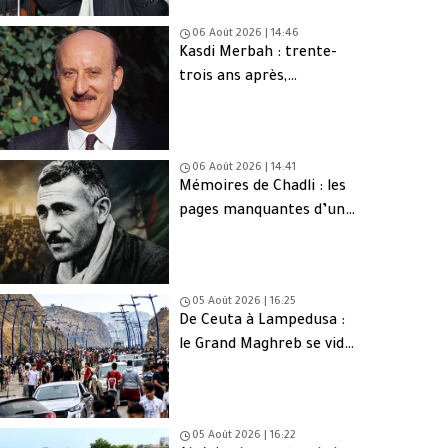
06 Août 2026 | 14:46
Kasdi Merbah : trente-
trois ans après,
l’assassinat qui hante
toujours l’Algérie
06 Août 2026 | 14:41
Mémoires de Chadli : les
pages manquantes d’une
tragédie nationale
05 Août 2026 | 16:25
De Ceuta à Lampedusa :
le Grand Maghreb se vide
de sa jeunesse
05 Août 2026 | 16:22