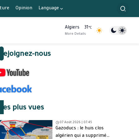
lture
Opinion
Language
Algiers
31
°C
More Details
Rejoignez-nous
Les plus vues
07 Août 2026 | 07:45
Gazoducs : le huis clos
algérien qui a supprimé