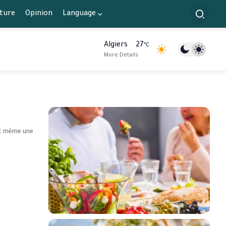
lture
Opinion
Language
Algiers
27
°C
More Details
est même une