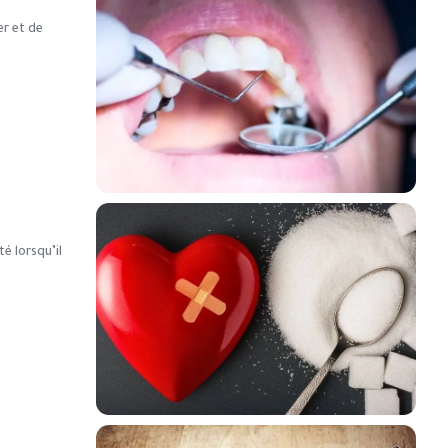
er et de
té lorsqu’il