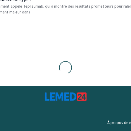
abète de type 1
ment appelé Téplizumab, qui a montré des résultats prometteurs pour ralent
rnant majeur dans
À propos de 