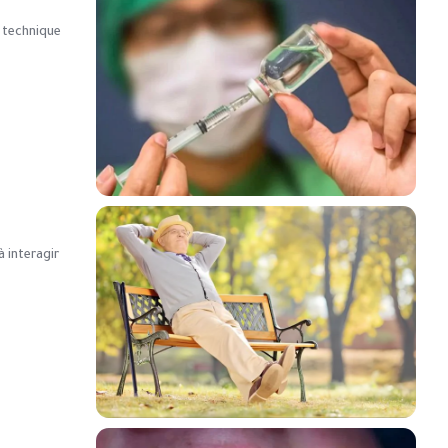
e technique
à interagir