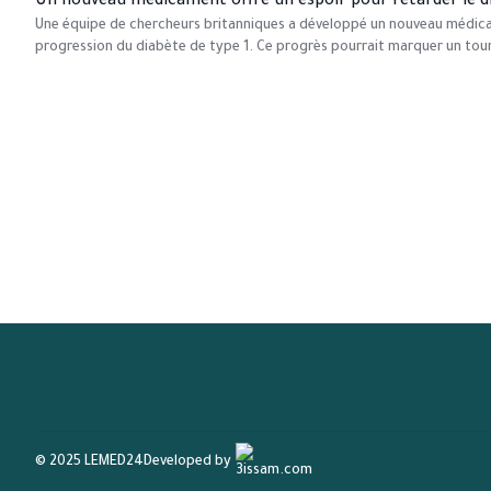
Un nouveau médicament offre un espoir pour retarder le di
Une équipe de chercheurs britanniques a développé un nouveau médica
progression du diabète de type 1. Ce progrès pourrait marquer un tou
© 2025 LEMED24
Developed by