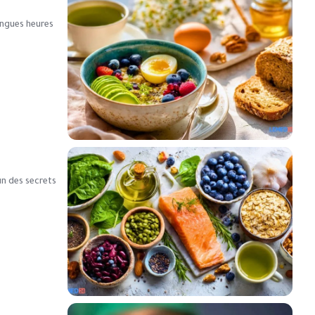
longues heures
un des secrets