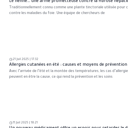
Le henné… une arme prometteuse contre la fibrose hépati
Traditionnellement connu comme une plante tinctoriale utilisée pour colo
contre les maladies du foie. Une équipe de chercheurs de
21 Juil 2025 | 17:32
Allergies cutanées en été : causes et moyens de prévention
Avec l’arrivée de l’été et la montée des températures, les cas d’aller
peuvent en être la cause, ce qui rend la prévention et les soins
11 Juil 2025 | 18:21