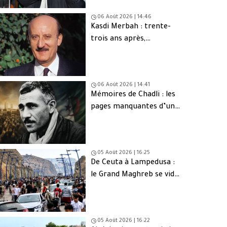
06 Août 2026 | 14:46
Kasdi Merbah : trente-
trois ans après,
l’assassinat qui hante
toujours l’Algérie
06 Août 2026 | 14:41
Mémoires de Chadli : les
pages manquantes d’une
tragédie nationale
05 Août 2026 | 16:25
De Ceuta à Lampedusa :
le Grand Maghreb se vide
de sa jeunesse
05 Août 2026 | 16:22