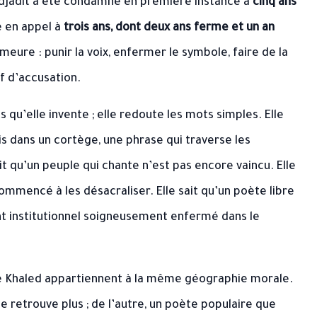
adjadit a été condamné en première instance à
cinq ans
te en appel à
trois ans, dont deux ans ferme et un an
meure : punir la voix, enfermer le symbole, faire de la
f d’accusation.
qu’elle invente ; elle redoute les mots simples. Elle
is dans un cortège, une phrase qui traverse les
ait qu’un peuple qui chante n’est pas encore vaincu. Elle
commencé à les désacraliser. Elle sait qu’un poète libre
t institutionnel soigneusement enfermé dans le
 de Khaled appartiennent à la même géographie morale.
e retrouve plus ; de l’autre, un poète populaire que