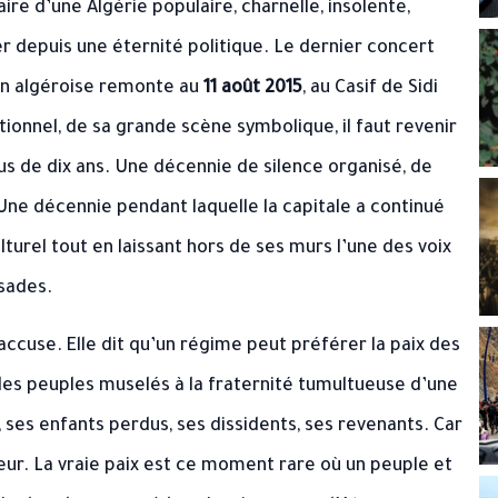
aire d’une Algérie populaire, charnelle, insolente,
er depuis une éternité politique. Le dernier concert
on algéroise remonte au
11 août 2015
, au Casif de Sidi
utionnel, de sa grande scène symbolique, il faut revenir
 Plus de dix ans. Une décennie de silence organisé, de
 Une décennie pendant laquelle la capitale a continué
turel tout en laissant hors de ses murs l’une des voix
ssades.
 accuse. Elle dit qu’un régime peut préférer la paix des
e des peuples muselés à la fraternité tumultueuse d’une
, ses enfants perdus, ses dissidents, ses revenants. Car
 peur. La vraie paix est ce moment rare où un peuple et