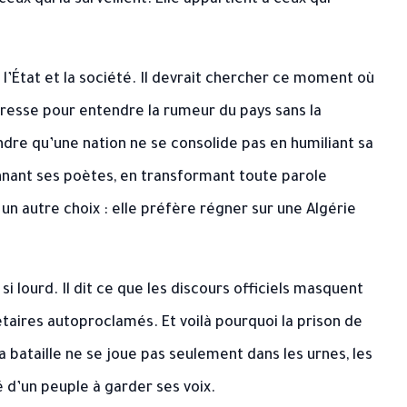
ux qui la surveillent. Elle appartient à ceux qui
 l’État et la société. Il devrait chercher ce moment où
eresse pour entendre la rumeur du pays sans la
re qu’une nation ne se consolide pas en humiliant sa
onnant ses poètes, en transformant toute parole
 un autre choix : elle préfère régner sur une Algérie
si lourd. Il dit ce que les discours officiels masquent
iétaires autoproclamés. Et voilà pourquoi la prison de
a bataille ne se joue pas seulement dans les urnes, les
é d’un peuple à garder ses voix.