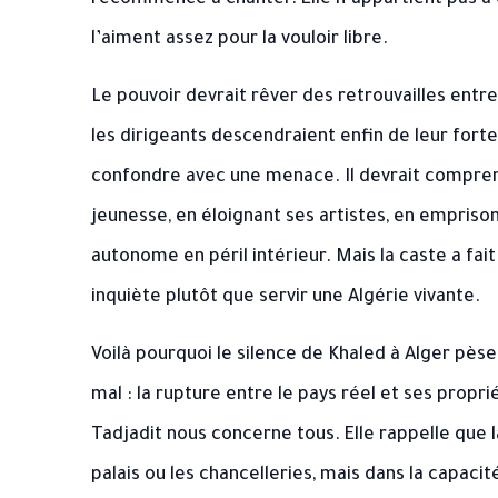
recommence à chanter. Elle n’appartient pas à ce
l’aiment assez pour la vouloir libre.
Le pouvoir devrait rêver des retrouvailles entre
les dirigeants descendraient enfin de leur fort
confondre avec une menace. Il devrait comprend
jeunesse, en éloignant ses artistes, en empris
autonome en péril intérieur. Mais la caste a fait
inquiète plutôt que servir une Algérie vivante.
Voilà pourquoi le silence de Khaled à Alger pèse 
mal : la rupture entre le pays réel et ses propr
Tadjadit nous concerne tous. Elle rappelle que l
palais ou les chancelleries, mais dans la capacit