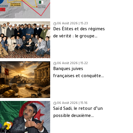
une issue de secours
06 Août 2026 | 15:23
Des Élites et des régimes
de vérité : le groupe
d’Oujda en Algérie
06 Août 2026 | 15:22
Banques juives
françaises et conquête
d’Alger (1830) : finance,
intérêts et réseaux
06 Août 2026 | 15:16
Saïd Sadi, le retour d’un
possible deuxième
Ahmed Ouyahia