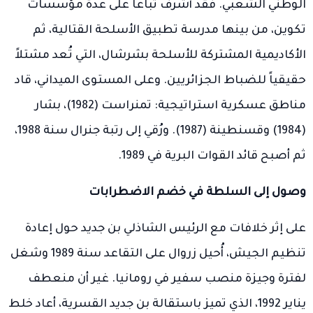
الوطني الشعبي. فقد أشرف تباعاً على عدة مؤسسات
تكوين، من بينها مدرسة تطبيق الأسلحة القتالية، ثم
الأكاديمية المشتركة للأسلحة بشرشال، التي تُعد مشتلاً
حقيقياً للضباط الجزائريين. وعلى المستوى الميداني، قاد
مناطق عسكرية استراتيجية: تمنراست (1982)، بشار
(1984) وقسنطينة (1987). ورُقي إلى رتبة جنرال سنة 1988،
ثم أصبح قائد القوات البرية في 1989.
وصول إلى السلطة في خضم الاضطرابات
على إثر خلافات مع الرئيس الشاذلي بن جديد حول إعادة
تنظيم الجيش، أُحيل زروال على التقاعد سنة 1989 وشغل
لفترة وجيزة منصب سفير في رومانيا. غير أن منعطف
يناير 1992، الذي تميز باستقالة بن جديد القسرية، أعاد خلط