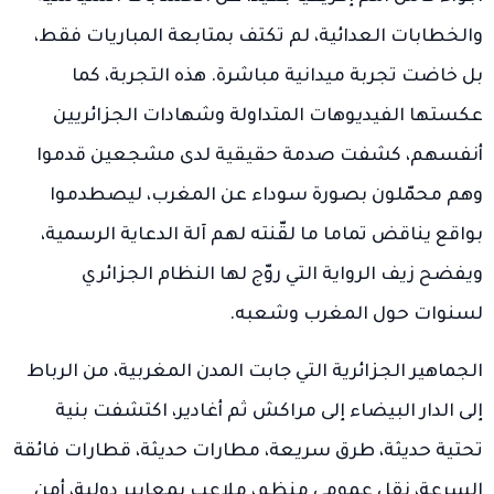
والخطابات العدائية، لم تكتف بمتابعة المباريات فقط،
بل خاضت تجربة ميدانية مباشرة. هذه التجربة، كما
عكستها الفيديوهات المتداولة وشهادات الجزائريين
أنفسهم، كشفت صدمة حقيقية لدى مشجعين قدموا
وهم محمّلون بصورة سوداء عن المغرب، ليصطدموا
بواقع يناقض تماما ما لقّنته لهم آلة الدعاية الرسمية،
ويفضح زيف الرواية التي روّج لها النظام الجزائري
لسنوات حول المغرب وشعبه.
الجماهير الجزائرية التي جابت المدن المغربية، من الرباط
إلى الدار البيضاء إلى مراكش ثم أغادير، اكتشفت بنية
تحتية حديثة، طرق سريعة، مطارات حديثة، قطارات فائقة
السرعة، نقل عمومي منظم، ملاعب بمعايير دولية، أمن