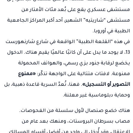
مستشفى عسكري يقع على بُعد مئات الأمتار من
مستشفى “شاريتيه” الشهير، أحد أكبر المراكز الجامعية
الطبية في أوروبا.
في هذه “القلعة الطبية” الواقعة في شارع شارنهورست
13، لا يوجد ما يدل على أن كاتبًا عالميًا يقيم هناك. الدخول
يخضع لرقابة جنود بزي رسمي، والهواتف المحمولة
ممنوعة. لافتات متتالية على الواجهة تذكّر:
«ممنوع
التصوير أو التسجيل»
. فهنا، تُعدّ السرية قاعدة ذهبية، بل
وحماية دبلوماسية غير معلنة.
هناك خضع صنصال لأول سلسلة من الفحوصات.
مصاب بسرطان البروستات، ومنهك بعد عام من
الاعتقال، وقد أُدخل إلى واحد من أفضل أقسام المسالك