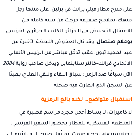
على مدرج مطار فيلي برانت في برلين. على متنها رجل
منهك، بملامح ضعيفة خرجت من سنة كاملة من
الاعتقال التعسفي في الجزائر: الكاتب الجزائري الفرنسي
بوعلام صنصال
. وقد نال العفو في اللحظة الأخيرة من
عبد المجيد تبون، عقب تدخّل مباشر من الرئيس الألماني
الاتحادي فرانك-فالتر شتاينماير. ويدخل صاحب رواية
2084
الآن سباقًا ضد الزمن: سباق البقاء وتلقي العلاج، بعيدًا
عن السجن الذي انهارت فيه صحته.
استقبال متواضع… لكنه بالغ الرمزية
لا كاميرات، لا بساط أحمر. مجرد مراسم قصيرة في
المنطقة العسكرية للمطار، بحضور السفير الفرنسي.
تحية سريعة، لحظة صمت، ثم نُقل صنصال مباشرة إلى