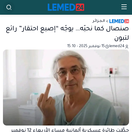
الـجـزائـر
صنصال كما نحبّه… يوجّه “إصبع احتقار” رائع
لتبون
lemed24
15 نوفمبر 2025 - 15:10
حطّت طائرة عسكرية ألمانية مساء الأربعاء 12 نوفمبر