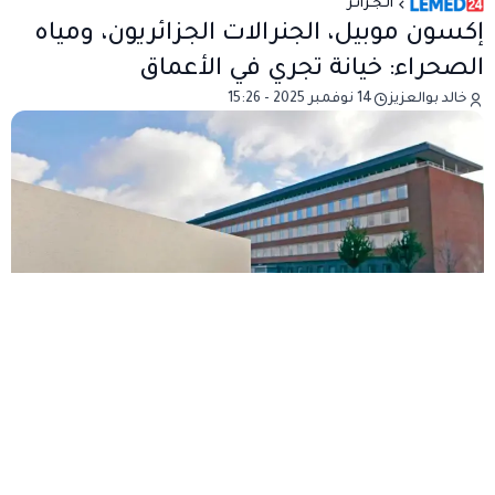
الـجـزائـر
إكسون موبيل، الجنرالات الجزائريون، ومياه
الصحراء: خيانة تجري في الأعماق
خالد بوالعزيز
14 نوفمبر 2025 - 15:26
بقلم خالد بوالعزيز
لقد رهنوا الوطن لا على طاولة مفاوضات، بل على سرير