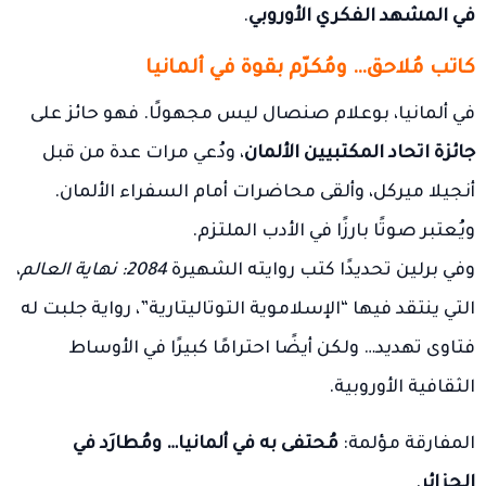
في المشهد الفكري الأوروبي
.
كاتب مُلاحق… ومُكرّم بقوة في ألمانيا
في ألمانيا، بوعلام صنصال ليس مجهولًا. فهو حائز على
جائزة اتحاد المكتبيين الألمان
، ودُعي مرات عدة من قبل
أنجيلا ميركل، وألقى محاضرات أمام السفراء الألمان.
ويُعتبر صوتًا بارزًا في الأدب الملتزم.
وفي برلين تحديدًا كتب روايته الشهيرة
2084: نهاية العالم
،
التي ينتقد فيها “الإسلاموية التوتاليتارية”، رواية جلبت له
فتاوى تهديد… ولكن أيضًا احترامًا كبيرًا في الأوساط
الثقافية الأوروبية.
المفارقة مؤلمة:
مُحتفى به في ألمانيا… ومُطارَد في
الجزائر
.