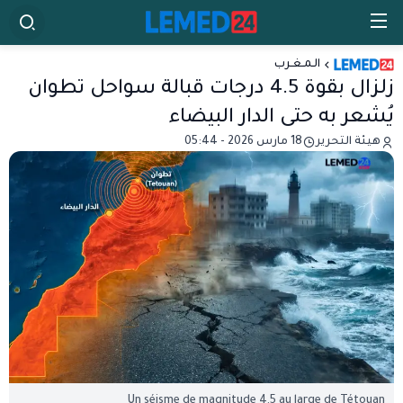
الـمـغـرب
زلزال بقوة 4.5 درجات قبالة سواحل تطوان
يُشعر به حتى الدار البيضاء
هيئة التحرير
18 مارس 2026 - 05:44
Un séisme de magnitude 4,5 au large de Tétouan