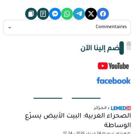
Commentaires
انضم إلينا الآن
الـجـزائـر
الصحراء الغربية: البيت الأبيض يسرّع
الوساطة
هشام عبود
24 فبراير 2026 - 17:24