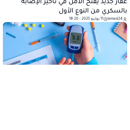
عقار جديد يفتح الأمل في تأخير الإصابة
بالسكري من النوع الأول
lemed24
11 يوليو 2025 - 18:20
تمكّن فريق من الباحثين البريطانيين من تطوير دواء جديد
يُدعى “تيبليزوماب”، أظهر نتائج واعدة في إبطاء تطور داء
السكري من النوع الأول، وهو ما قد يُحدث تحولًا مهمًا في