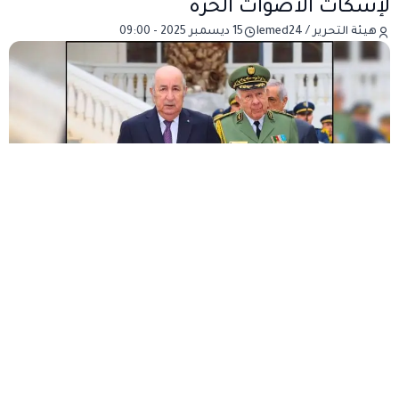
لإسكات الأصوات الحرة
هيئة التحرير / lemed24
15 ديسمبر 2025 - 09:00
يواصل النظام الجزائري استخدام تهمة الخيانة كسلاح
سياسي جاهز في مواجهة كل صوت حر أو معارض، في
ممارسة لم تعد تخفي جوهر السلطة القائم على القمع
والتخويف بدل الشرعية الشعبية. فكل من ينتقد أو