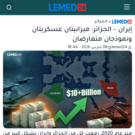
الـجـزائـر
إيران – الجزائر: ميزانيتان عسكريتان
ونموذجان متعارضان
lemed24
08 مارس 2026 - 18:44
منذ عام 2020، رفعت كل من الجزائر وإيران بشكل كبير من