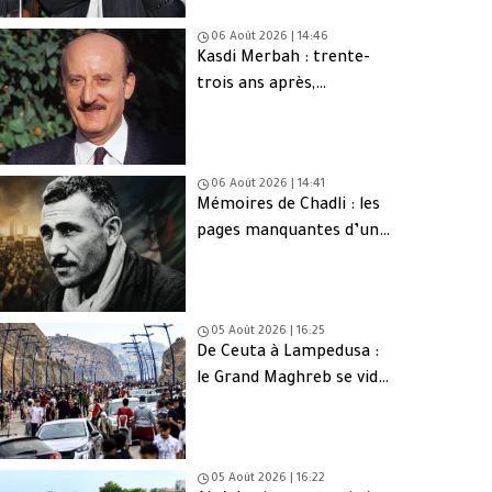
06 Août 2026 | 14:46
Kasdi Merbah : trente-
trois ans après,
l’assassinat qui hante
toujours l’Algérie
06 Août 2026 | 14:41
Mémoires de Chadli : les
pages manquantes d’une
tragédie nationale
05 Août 2026 | 16:25
De Ceuta à Lampedusa :
le Grand Maghreb se vide
de sa jeunesse
05 Août 2026 | 16:22