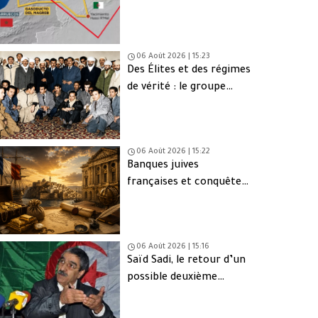
une issue de secours
06 Août 2026 | 15:23
Des Élites et des régimes
de vérité : le groupe
d’Oujda en Algérie
06 Août 2026 | 15:22
Banques juives
françaises et conquête
d’Alger (1830) : finance,
intérêts et réseaux
06 Août 2026 | 15:16
Saïd Sadi, le retour d’un
possible deuxième
Ahmed Ouyahia