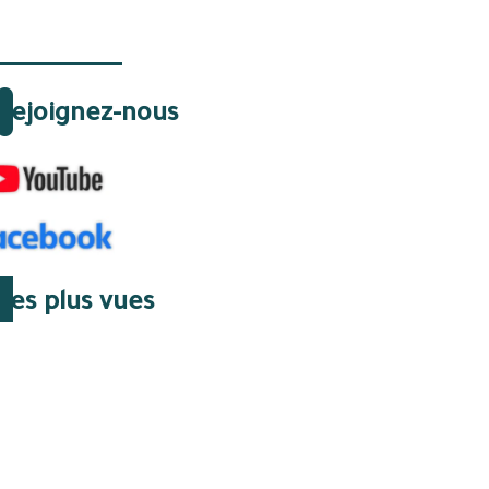
Rejoignez-nous
Les plus vues
07 Août 2026 | 07:45
Gazoducs : le huis clos
algérien qui a supprimé
une issue de secours