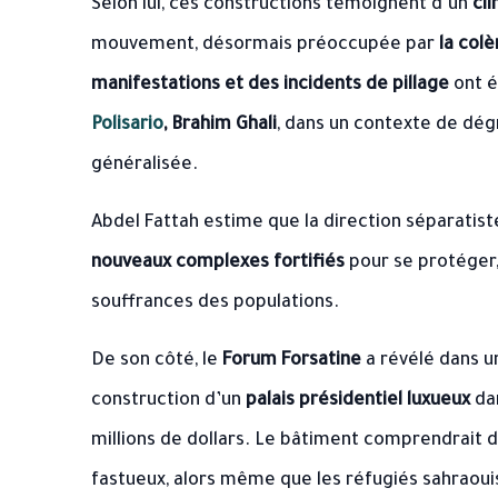
Selon lui, ces constructions témoignent d’un
cli
mouvement, désormais préoccupée par
la col
manifestations et des incidents de pillage
ont é
Polisario
, Brahim Ghali
, dans un contexte de dég
généralisée.
Abdel Fattah estime que la direction séparatist
nouveaux complexes fortifiés
pour se protéger,
souffrances des populations.
De son côté, le
Forum Forsatine
a révélé dans 
construction d’un
palais présidentiel luxueux
dan
millions de dollars. Le bâtiment comprendrait 
fastueux, alors même que les réfugiés sahraoui