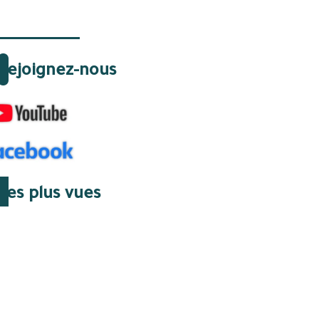
Rejoignez-nous
Les plus vues
07 Août 2026 | 07:45
Gazoducs : le huis clos
algérien qui a supprimé
une issue de secours