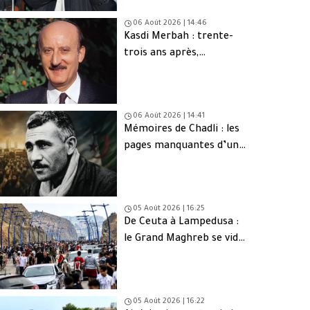
06 Août 2026 | 14:46
Kasdi Merbah : trente-
trois ans après,
l’assassinat qui hante
toujours l’Algérie
06 Août 2026 | 14:41
Mémoires de Chadli : les
pages manquantes d’une
tragédie nationale
05 Août 2026 | 16:25
De Ceuta à Lampedusa :
le Grand Maghreb se vide
de sa jeunesse
05 Août 2026 | 16:22