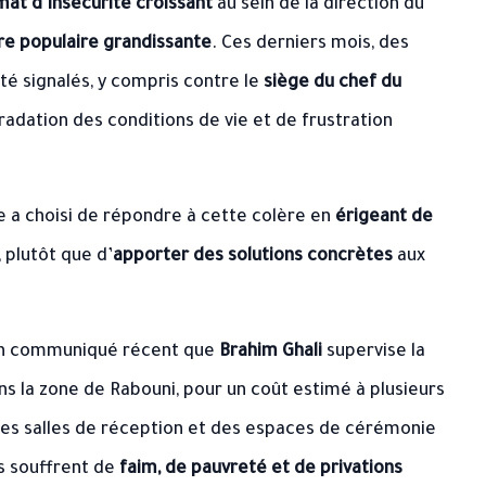
mat d’insécurité croissant
au sein de la direction du
ère populaire grandissante
. Ces derniers mois, des
té signalés, y compris contre le
siège du chef du
radation des conditions de vie et de frustration
e a choisi de répondre à cette colère en
érigeant de
 plutôt que d’
apporter des solutions concrètes
aux
un communiqué récent que
Brahim Ghali
supervise la
s la zone de Rabouni, pour un coût estimé à plusieurs
des salles de réception et des espaces de cérémonie
s souffrent de
faim, de pauvreté et de privations