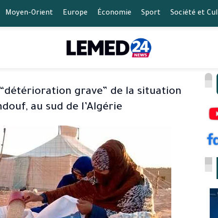
Moyen-Orient
Europe
Économie
Sport
Société et Cu
“détérioration grave” de la situation
douf, au sud de l’Algérie