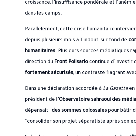
croissance, l’insuffisance pondérale et l’anémi
dans les camps.
Parallèlement, cette crise humanitaire intervi
depuis plusieurs mois à Tindouf, sur fond de
cor
humanitaires
. Plusieurs sources médiatiques ra
direction du
Front Polisario
continue d’investir 
fortement sécurisés
, un contraste flagrant ave
Dans une déclaration accordée à
La Gazette
en 
président de
l’Observatoire sahraoui des médi
dépensait “
des sommes colossales
pour bâtir d
“consolider son projet séparatiste après son é