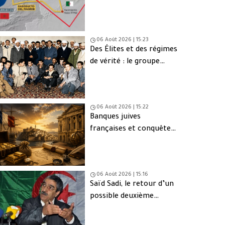
une issue de secours
06 Août 2026 | 15:23
Des Élites et des régimes
de vérité : le groupe
d’Oujda en Algérie
06 Août 2026 | 15:22
Banques juives
françaises et conquête
d’Alger (1830) : finance,
intérêts et réseaux
06 Août 2026 | 15:16
Saïd Sadi, le retour d’un
possible deuxième
Ahmed Ouyahia