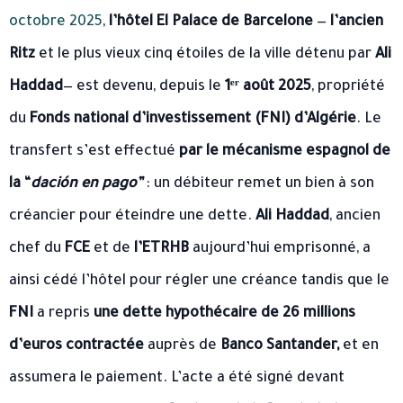
octobre 2025
,
l’hôtel El Palace de Barcelone
—
l’ancien
Ritz
et le plus vieux cinq étoiles de la ville détenu par
Ali
Haddad
— est devenu, depuis le
1ᵉʳ août 2025
, propriété
du
Fonds national d’investissement (FNI) d’Algérie
. Le
transfert s’est effectué
par le mécanisme espagnol de
la “
dación en pago”
: un débiteur remet un bien à son
créancier pour éteindre une dette.
Ali Haddad
, ancien
chef du
FCE
et de
l’ETRHB
aujourd’hui emprisonné, a
ainsi cédé l’hôtel pour régler une créance tandis que le
FNI
a repris
une dette hypothécaire de 26 millions
d’euros contractée
auprès de
Banco Santander,
et en
assumera le paiement. L’acte a été signé devant