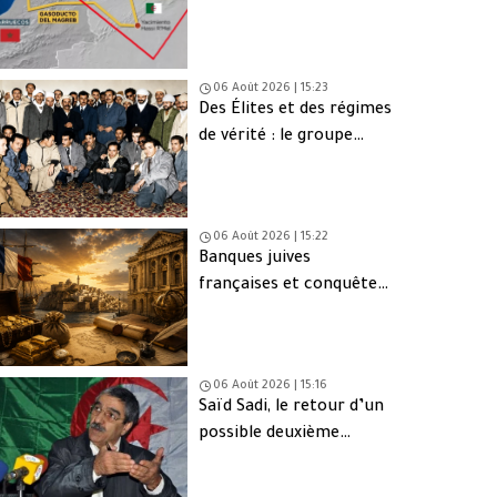
une issue de secours
06 Août 2026 | 15:23
Des Élites et des régimes
de vérité : le groupe
d’Oujda en Algérie
06 Août 2026 | 15:22
Banques juives
françaises et conquête
d’Alger (1830) : finance,
intérêts et réseaux
06 Août 2026 | 15:16
Saïd Sadi, le retour d’un
possible deuxième
Ahmed Ouyahia