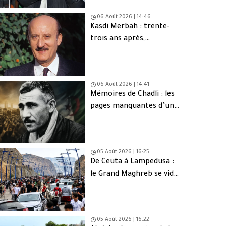
06 Août 2026 | 14:46
Kasdi Merbah : trente-
trois ans après,
l’assassinat qui hante
toujours l’Algérie
06 Août 2026 | 14:41
Mémoires de Chadli : les
pages manquantes d’une
tragédie nationale
05 Août 2026 | 16:25
De Ceuta à Lampedusa :
le Grand Maghreb se vide
de sa jeunesse
05 Août 2026 | 16:22