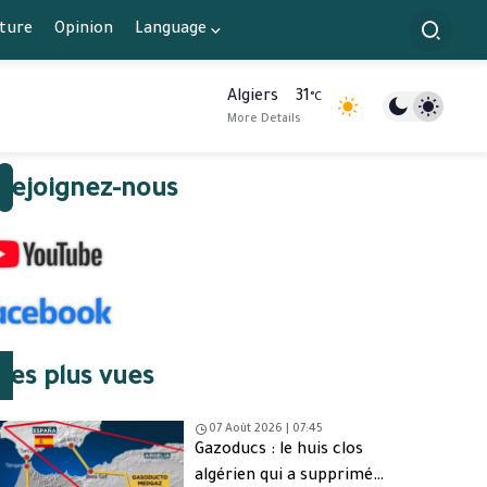
lture
Opinion
Language
Algiers
31
°C
More Details
Rejoignez-nous
Les plus vues
07 Août 2026 | 07:45
Gazoducs : le huis clos
algérien qui a supprimé