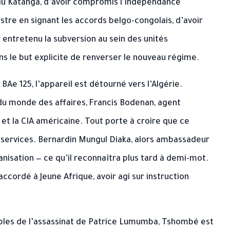
 du Katanga, d’avoir compromis l’indépendance
re en signant les accords belgo-congolais, d’avoir
entretenu la subversion au sein des unités
s le but explicite de renverser le nouveau régime.
t BAe 125, l’appareil est détourné vers l’Algérie.
du monde des affaires, Francis Bodenan, agent
et la CIA américaine. Tout porte à croire que ce
 services. Bernardin Mungul Diaka, alors ambassadeur
ganisation — ce qu’il reconnaîtra plus tard à demi-mot.
ccordé à Jeune Afrique, avoir agi sur instruction
bles de l’assassinat de Patrice Lumumba, Tshombé est