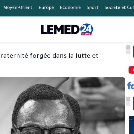
Moyen-Orient
Europe
Économie
Sport
Société et Cu
raternité forgée dans la lutte et