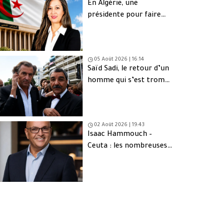
En Algérie, une
présidente pour faire
oublier les absents
05 Août 2026 | 16:14
Saïd Sadi, le retour d’un
homme qui s’est trompé
de peuple
02 Août 2026 | 19:43
Isaac Hammouch –
Ceuta : les nombreuses
interrogations derrière
l’exode massif de
Marocains