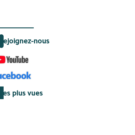
Rejoignez-nous
Les plus vues
06 Août 2026 | 15:23
Des Élites et des régimes
de vérité : le groupe
d’Oujda en Algérie