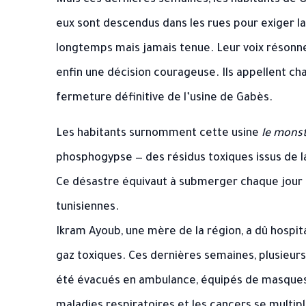
Mais ces dernières semaines, les habitants de Ga
eux sont descendus dans les rues pour exiger l
longtemps mais jamais tenue. Leur voix résonne
enfin une décision courageuse. Ils appellent cha
fermeture définitive de l’usine de Gabès.
Les habitants surnomment cette usine
le mons
phosphogypse — des résidus toxiques issus de 
Ce désastre équivaut à submerger chaque jour u
tunisiennes.
Ikram Ayoub, une mère de la région, a dû hospitali
gaz toxiques. Ces dernières semaines, plusieurs
été évacués en ambulance, équipés de masques 