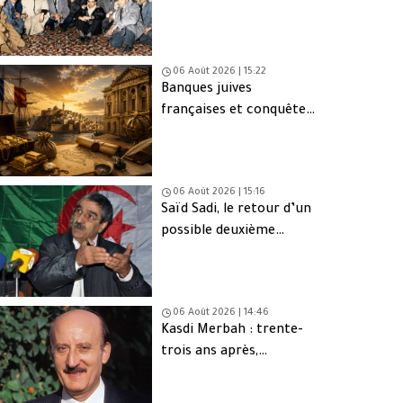
d’Oujda en Algérie
06 Août 2026 | 15:22
Banques juives
françaises et conquête
d’Alger (1830) : finance,
intérêts et réseaux
06 Août 2026 | 15:16
Saïd Sadi, le retour d’un
possible deuxième
Ahmed Ouyahia
06 Août 2026 | 14:46
Kasdi Merbah : trente-
trois ans après,
l’assassinat qui hante
toujours l’Algérie