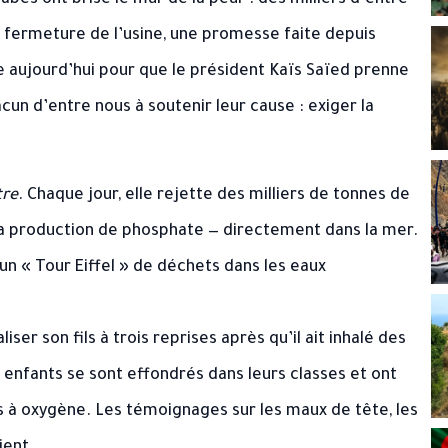
bès ont brisé le mur de la peur : des milliers d’entre
a fermeture de l’usine, une promesse faite depuis
 aujourd’hui pour que le président Kaïs Saïed prenne
cun d’entre nous à soutenir leur cause : exiger la
tre
. Chaque jour, elle rejette des milliers de tonnes de
la production de phosphate — directement dans la mer.
n « Tour Eiffel » de déchets dans les eaux
ser son fils à trois reprises après qu’il ait inhalé des
 enfants se sont effondrés dans leurs classes et ont
à oxygène. Les témoignages sur les maux de tête, les