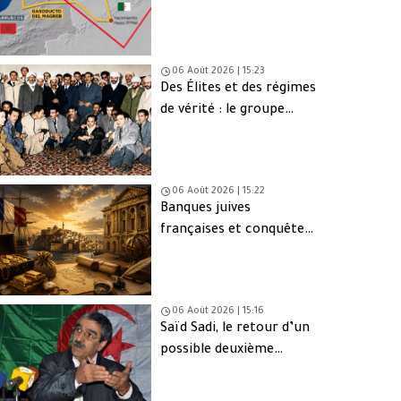
une issue de secours
06 Août 2026 | 15:23
Des Élites et des régimes
de vérité : le groupe
d’Oujda en Algérie
06 Août 2026 | 15:22
Banques juives
françaises et conquête
d’Alger (1830) : finance,
intérêts et réseaux
06 Août 2026 | 15:16
Saïd Sadi, le retour d’un
possible deuxième
Ahmed Ouyahia