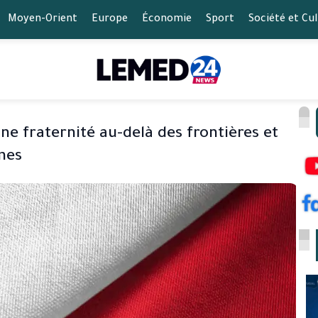
Moyen-Orient
Europe
Économie
Sport
Société et Cu
ne fraternité au-delà des frontières et
imes