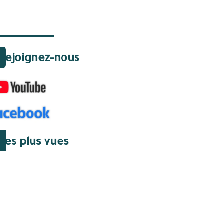
Rejoignez-nous
Les plus vues
07 Août 2026 | 07:45
Gazoducs : le huis clos
algérien qui a supprimé
une issue de secours