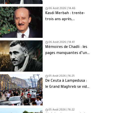
06 Août 2026 | 14:46
Kasdi Merbah : trente-
trois ans après,
l’assassinat qui hante
toujours l’Algérie
06 Août 2026 | 14:41
Mémoires de Chadli : les
pages manquantes d’une
tragédie nationale
05 Août 2026 | 16:25
De Ceuta à Lampedusa :
le Grand Maghreb se vide
de sa jeunesse
05 Août 2026 | 16:22