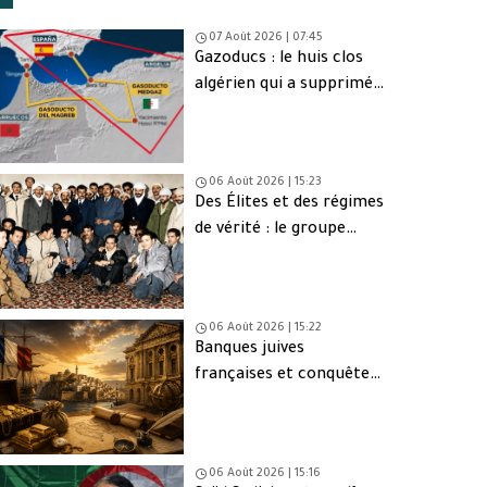
07 Août 2026 | 07:45
Gazoducs : le huis clos
algérien qui a supprimé
une issue de secours
06 Août 2026 | 15:23
Des Élites et des régimes
de vérité : le groupe
d’Oujda en Algérie
06 Août 2026 | 15:22
Banques juives
françaises et conquête
d’Alger (1830) : finance,
intérêts et réseaux
06 Août 2026 | 15:16