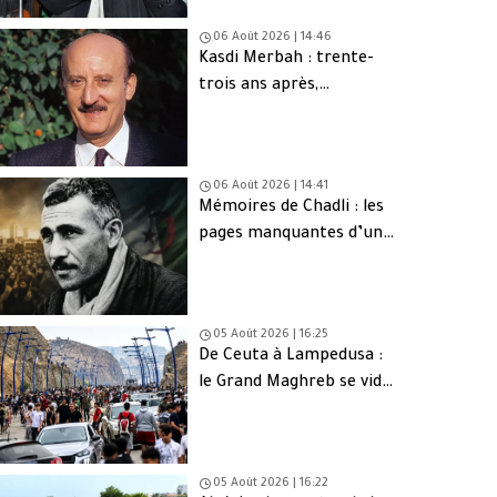
06 Août 2026 | 14:46
Kasdi Merbah : trente-
trois ans après,
l’assassinat qui hante
toujours l’Algérie
06 Août 2026 | 14:41
Mémoires de Chadli : les
pages manquantes d’une
tragédie nationale
05 Août 2026 | 16:25
De Ceuta à Lampedusa :
le Grand Maghreb se vide
de sa jeunesse
05 Août 2026 | 16:22