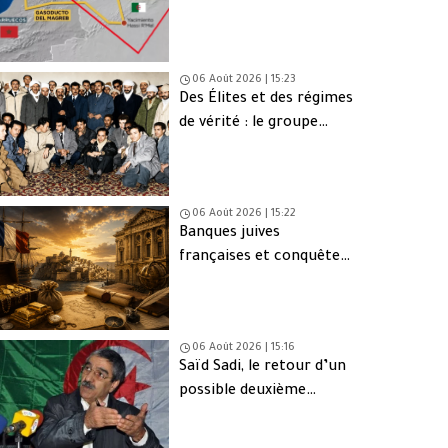
une issue de secours
06 Août 2026 | 15:23
Des Élites et des régimes
de vérité : le groupe
d’Oujda en Algérie
06 Août 2026 | 15:22
Banques juives
françaises et conquête
d’Alger (1830) : finance,
intérêts et réseaux
06 Août 2026 | 15:16
Saïd Sadi, le retour d’un
possible deuxième
Ahmed Ouyahia