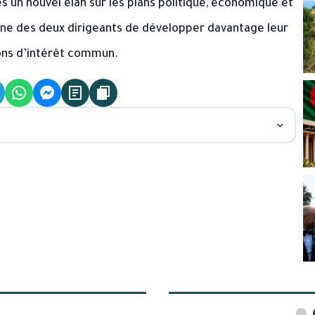
s un nouvel élan sur les plans politique, économique et
mune des deux dirigeants de développer davantage leur
ions d’intérêt commun.