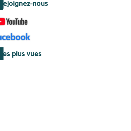
Rejoignez-nous
Les plus vues
07 Août 2026 | 07:45
Gazoducs : le huis clos
algérien qui a supprimé
une issue de secours
06 Août 2026 | 15:23
Des Élites et des régimes
de vérité : le groupe
d’Oujda en Algérie