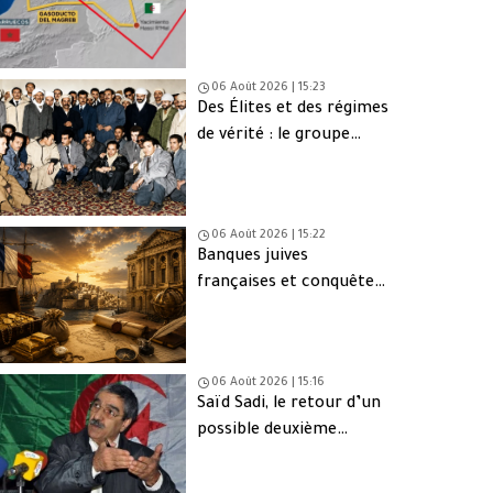
une issue de secours
06 Août 2026 | 15:23
Des Élites et des régimes
de vérité : le groupe
d’Oujda en Algérie
06 Août 2026 | 15:22
Banques juives
françaises et conquête
d’Alger (1830) : finance,
intérêts et réseaux
06 Août 2026 | 15:16
Saïd Sadi, le retour d’un
possible deuxième
Ahmed Ouyahia