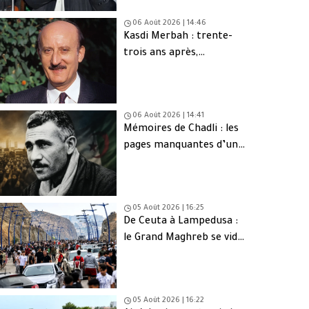
06 Août 2026 | 14:46
Kasdi Merbah : trente-
trois ans après,
l’assassinat qui hante
toujours l’Algérie
06 Août 2026 | 14:41
Mémoires de Chadli : les
pages manquantes d’une
tragédie nationale
05 Août 2026 | 16:25
De Ceuta à Lampedusa :
le Grand Maghreb se vide
de sa jeunesse
05 Août 2026 | 16:22