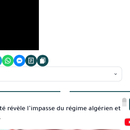
té révèle l’impasse du régime algérien et
s