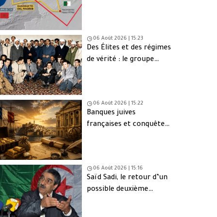
une issue de secours
06 Août 2026 | 15:23
Des Élites et des régimes
de vérité : le groupe
d’Oujda en Algérie
06 Août 2026 | 15:22
Banques juives
françaises et conquête
d’Alger (1830) : finance,
intérêts et réseaux
06 Août 2026 | 15:16
Saïd Sadi, le retour d’un
possible deuxième
Ahmed Ouyahia