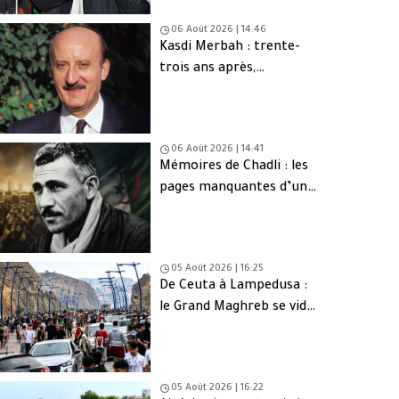
06 Août 2026 | 14:46
Kasdi Merbah : trente-
trois ans après,
l’assassinat qui hante
toujours l’Algérie
06 Août 2026 | 14:41
Mémoires de Chadli : les
pages manquantes d’une
tragédie nationale
05 Août 2026 | 16:25
De Ceuta à Lampedusa :
le Grand Maghreb se vide
de sa jeunesse
05 Août 2026 | 16:22