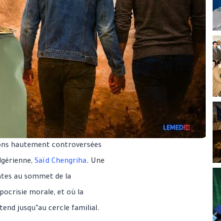
ions hautement controversées
lgérienne,
Saïd Chengriha
. Une
antes au sommet de la
ypocrisie morale, et où la
tend jusqu’au cercle familial.