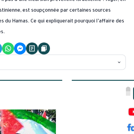
-il pas d’une incursion préventive israélienne ? Alger, en
lestinienne, est soupçonnée par certaines sources
s du Hamas. Ce qui expliquerait pourquoi l’affaire des
s.