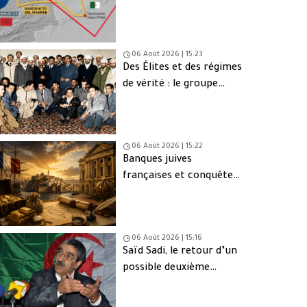
une issue de secours
06 Août 2026 | 15:23
Des Élites et des régimes
de vérité : le groupe
d’Oujda en Algérie
06 Août 2026 | 15:22
Banques juives
françaises et conquête
d’Alger (1830) : finance,
intérêts et réseaux
06 Août 2026 | 15:16
Saïd Sadi, le retour d’un
possible deuxième
Ahmed Ouyahia