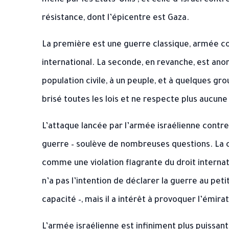
mené par les États-Unis ; et celle d’Israël con
résistance, dont l’épicentre est Gaza.
La première est une guerre classique, armée con
international. La seconde, en revanche, est ano
population civile, à un peuple, et à quelques gro
brisé toutes les lois et ne respecte plus aucune
L’attaque lancée par l’armée israélienne contre
guerre – soulève de nombreuses questions. La 
comme une violation flagrante du droit internati
n’a pas l’intention de déclarer la guerre au petit
capacité –, mais il a intérêt à provoquer l’émira
L’armée israélienne est infiniment plus puissan