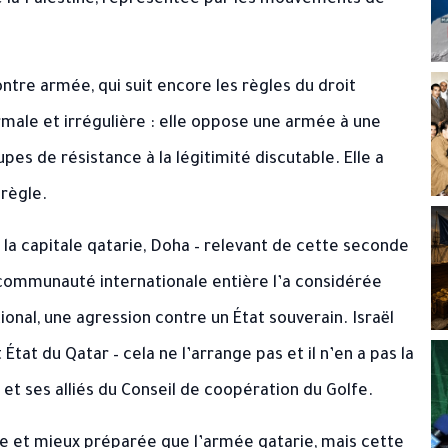
tre la Palestine, représentée par les mouvements de
tre armée, qui suit encore les règles du droit
rmale et irrégulière : elle oppose une armée à une
upes de résistance à la légitimité discutable. Elle a
 règle.
 la capitale qatarie, Doha – relevant de cette seconde
communauté internationale entière l’a considérée
onal, une agression contre un État souverain. Israël
 État du Qatar – cela ne l’arrange pas et il n’en a pas la
t et ses alliés du Conseil de coopération du Golfe.
te et mieux préparée que l’armée qatarie, mais cette