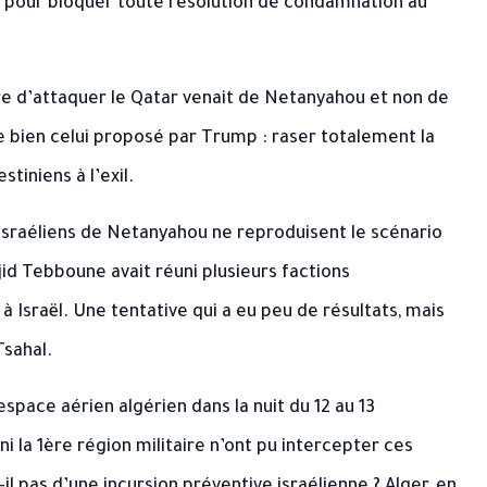
to pour bloquer toute résolution de condamnation au
e d’attaquer le Qatar venait de Netanyahou et non de
te bien celui proposé par Trump : raser totalement la
tiniens à l’exil.
s israéliens de Netanyahou ne reproduisent le scénario
id Tebboune avait réuni plusieurs factions
 Israël. Une tentative qui a eu peu de résultats, mais
Tsahal.
’espace aérien algérien dans la nuit du 12 au 13
 la 1ère région militaire n’ont pu intercepter ces