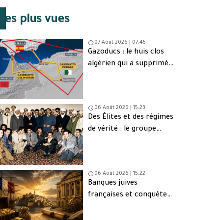
Les plus vues
07 Août 2026 | 07:45
Gazoducs : le huis clos
algérien qui a supprimé
une issue de secours
06 Août 2026 | 15:23
Des Élites et des régimes
de vérité : le groupe
d’Oujda en Algérie
06 Août 2026 | 15:22
Banques juives
françaises et conquête
d’Alger (1830) : finance,
intérêts et réseaux