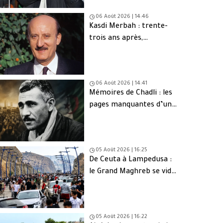
06 Août 2026 | 14:46
Kasdi Merbah : trente-
trois ans après,
l’assassinat qui hante
toujours l’Algérie
06 Août 2026 | 14:41
Mémoires de Chadli : les
pages manquantes d’une
tragédie nationale
05 Août 2026 | 16:25
De Ceuta à Lampedusa :
le Grand Maghreb se vide
de sa jeunesse
05 Août 2026 | 16:22