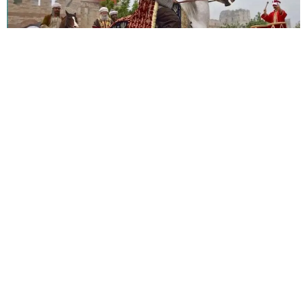
Par : Abdelilah Anqir
Casablanca, 20 novembre 2025 – Enquête exclusive pour
La Presse Marocaine
L’histoire, lorsqu’elle est revisitée loin des récits
simplifiés, révèle que la Première Guerre mondiale n’a
pas été seulement un affrontement entre puissances,
mais aussi une scène d’intrigues où les Arabes payèrent