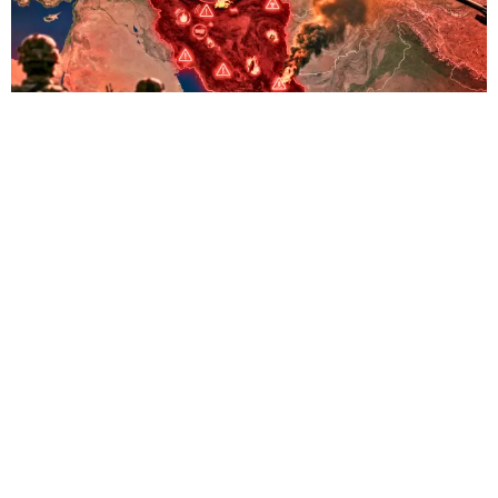
Par Hichem ABOUD
La guerre qui embrase aujourd’hui le Moyen-Orient ne
se limite plus aux frontières de Gaza, du Liban ou
d’Israël. Elle s’étend désormais à l’ensemble de
l’architecture stratégique de la région et menace
d’entraîner une recomposition géopolitique majeure.
Au cœur de cette confrontation : l’Iran, cible directe de