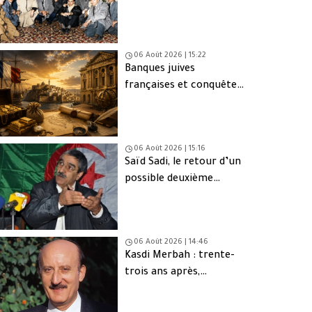
d’Oujda en Algérie
06 Août 2026 | 15:22
Banques juives
françaises et conquête
d’Alger (1830) : finance,
intérêts et réseaux
06 Août 2026 | 15:16
Saïd Sadi, le retour d’un
possible deuxième
Ahmed Ouyahia
06 Août 2026 | 14:46
Kasdi Merbah : trente-
trois ans après,
l’assassinat qui hante
toujours l’Algérie