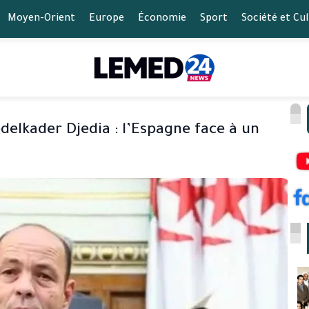
Moyen-Orient
Europe
Économie
Sport
Société et Cu
delkader Djedia : l’Espagne face à un