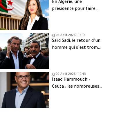
En Algérie, une
présidente pour faire
oublier les absents
05 Août 2026 | 16:14
Saïd Sadi, le retour d’un
homme qui s’est trompé
de peuple
02 Août 2026 | 19:43
Isaac Hammouch –
Ceuta : les nombreuses
interrogations derrière
l’exode massif de
Marocains