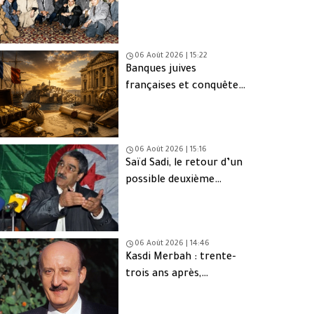
d’Oujda en Algérie
06 Août 2026 | 15:22
Banques juives
françaises et conquête
d’Alger (1830) : finance,
intérêts et réseaux
06 Août 2026 | 15:16
Saïd Sadi, le retour d’un
possible deuxième
Ahmed Ouyahia
06 Août 2026 | 14:46
Kasdi Merbah : trente-
trois ans après,
l’assassinat qui hante
toujours l’Algérie