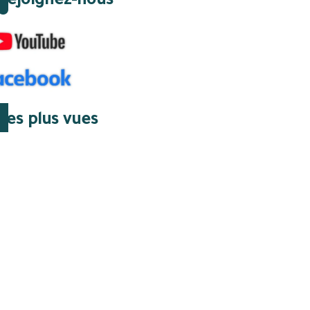
Rejoignez-nous
Les plus vues
06 Août 2026 | 15:23
Des Élites et des régimes
de vérité : le groupe
d’Oujda en Algérie
06 Août 2026 | 15:22
Banques juives
françaises et conquête
d’Alger (1830) : finance,
intérêts et réseaux