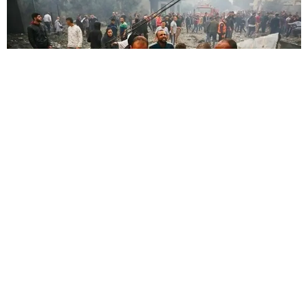
Le ministère de la Santé dans la bande de Gaza a
annoncé samedi que le nombre de victimes
palestiniennes résultant des opérations militaires
israéliennes en cours depuis le 7 octobre 2023 a atteint
72 027 morts et 171 651 blessés, un chiffre qui reflète
l’ampleur de la catastrophe humanitaire que traverse