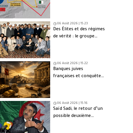
une issue de secours
06 Août 2026 | 15:23
Des Élites et des régimes
de vérité : le groupe
d’Oujda en Algérie
06 Août 2026 | 15:22
Banques juives
françaises et conquête
d’Alger (1830) : finance,
intérêts et réseaux
06 Août 2026 | 15:16
Saïd Sadi, le retour d’un
possible deuxième
Ahmed Ouyahia