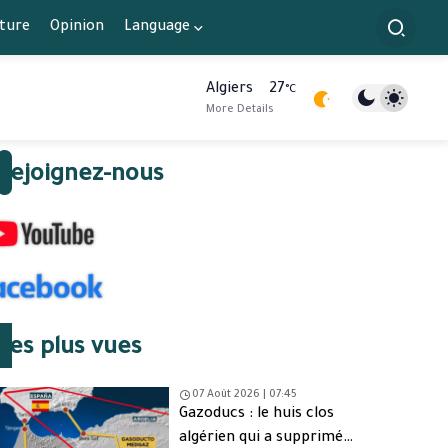
lture
Opinion
Language
Algiers
27
°C
More Details
Rejoignez-nous
Les plus vues
07 Août 2026 | 07:45
Gazoducs : le huis clos
algérien qui a supprimé