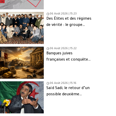
06 Août 2026 | 15:23
Des Élites et des régimes
de vérité : le groupe
d’Oujda en Algérie
06 Août 2026 | 15:22
Banques juives
françaises et conquête
d’Alger (1830) : finance,
intérêts et réseaux
06 Août 2026 | 15:16
Saïd Sadi, le retour d’un
possible deuxième
Ahmed Ouyahia