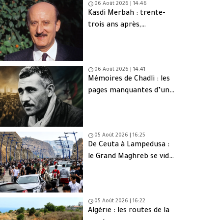
06 Août 2026 | 14:46
Kasdi Merbah : trente-
trois ans après,
l’assassinat qui hante
toujours l’Algérie
06 Août 2026 | 14:41
Mémoires de Chadli : les
pages manquantes d’une
tragédie nationale
05 Août 2026 | 16:25
De Ceuta à Lampedusa :
le Grand Maghreb se vide
de sa jeunesse
05 Août 2026 | 16:22
Algérie : les routes de la