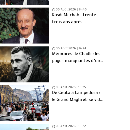
06 Août 2026 | 14:46
Kasdi Merbah : trente-
trois ans après,
l’assassinat qui hante
toujours l’Algérie
06 Août 2026 | 14:41
Mémoires de Chadli : les
pages manquantes d’une
tragédie nationale
05 Août 2026 | 16:25
De Ceuta à Lampedusa :
le Grand Maghreb se vide
de sa jeunesse
05 Août 2026 | 16:22