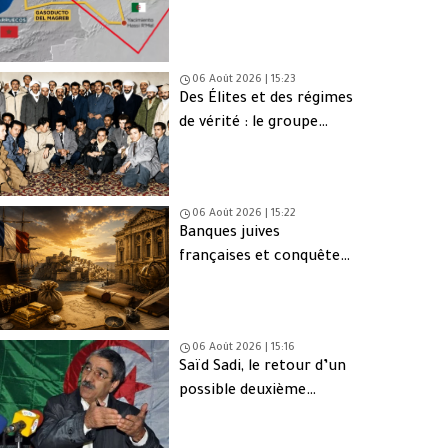
une issue de secours
06 Août 2026 | 15:23
Des Élites et des régimes
de vérité : le groupe
d’Oujda en Algérie
06 Août 2026 | 15:22
Banques juives
françaises et conquête
d’Alger (1830) : finance,
intérêts et réseaux
06 Août 2026 | 15:16
Saïd Sadi, le retour d’un
possible deuxième
Ahmed Ouyahia