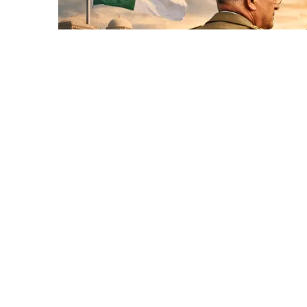
Par
Abderrahmane Fares