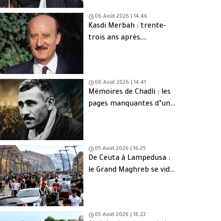
06 Août 2026 | 14:46
Kasdi Merbah : trente-
trois ans après,
l’assassinat qui hante
toujours l’Algérie
06 Août 2026 | 14:41
Mémoires de Chadli : les
pages manquantes d’une
tragédie nationale
05 Août 2026 | 16:25
De Ceuta à Lampedusa :
le Grand Maghreb se vide
de sa jeunesse
05 Août 2026 | 16:22