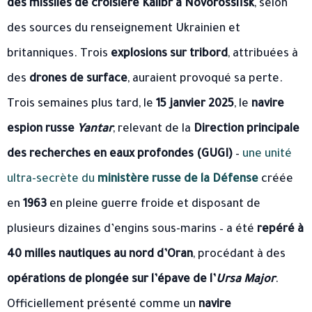
des missiles de croisière Kalibr à Novorossiïsk
, selon
des sources du renseignement Ukrainien et
britanniques. Trois
explosions sur tribord
, attribuées à
des
drones de surface
, auraient provoqué sa perte.
Trois semaines plus tard, le
15 janvier 2025
, le
navire
espion russe
Yantar
, relevant de la
Direction principale
des recherches en eaux profondes (GUGI)
–
une unité
ultra-secrète du
ministère russe de la Défense
créée
en
1963
en pleine guerre froide et disposant de
plusieurs dizaines d’engins sous-marins – a été
repéré à
40 milles nautiques au nord d’Oran
, procédant à des
opérations de plongée sur l’épave de l’
Ursa Major
.
Officiellement présenté comme un
navire