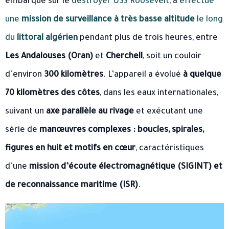
embarqué sur le
destroyer USS Roosevelt
, a
effectué
une
mission de surveillance à très basse altitude
le long
du
littoral algérien
pendant plus de trois heures, entre
Les Andalouses (Oran)
et
Cherchell
, soit un couloir
d’environ
300 kilomètres
. L’appareil a évolué
à quelque
70 kilomètres des côtes
, dans les eaux internationales,
suivant un
axe parallèle au rivage
et exécutant une
série de
manœuvres complexes : boucles, spirales,
figures en huit et motifs en cœur
, caractéristiques
d’une
mission d’écoute électromagnétique (SIGINT) et
de reconnaissance maritime (ISR)
.