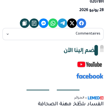
0207BH
28 يونيو 2026
Commentaires
انضم إلينا الآن
الـجـزائـر
الفساد يلطّخ مهنة الصحافة