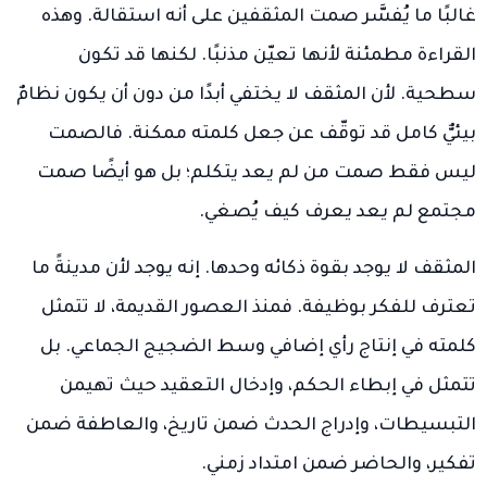
غالبًا ما يُفسَّر صمت المثقفين على أنه استقالة. وهذه
القراءة مطمئنة لأنها تعيّن مذنبًا. لكنها قد تكون
سطحية. لأن المثقف لا يختفي أبدًا من دون أن يكون نظامٌ
بيئيٌّ كامل قد توقّف عن جعل كلمته ممكنة. فالصمت
ليس فقط صمت من لم يعد يتكلم؛ بل هو أيضًا صمت
مجتمع لم يعد يعرف كيف يُصغي.
المثقف لا يوجد بقوة ذكائه وحدها. إنه يوجد لأن مدينةً ما
تعترف للفكر بوظيفة. فمنذ العصور القديمة، لا تتمثل
كلمته في إنتاج رأي إضافي وسط الضجيج الجماعي. بل
تتمثل في إبطاء الحكم، وإدخال التعقيد حيث تهيمن
التبسيطات، وإدراج الحدث ضمن تاريخ، والعاطفة ضمن
تفكير، والحاضر ضمن امتداد زمني.