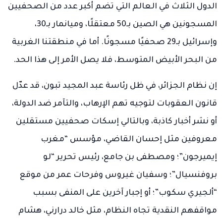
الدول الثلاث في العالم التي تضم أكبر عدد من الصحفيين
المسجونين هي الصين بـ50 معتقلًا، وميانمار بـ30،
وإسرائيل بـ29 صحفيًا مسجونًا. أما في منطقتنا الغربية
من البحر الأبيض المتوسط، فلا يصل الأمر إلى هذا الحد.
إن نظام الجزائر، في ظل رئاسة عبد المجيد تبون، قد عدّل
قانون العقوبات لتوجيه تهم الإرهاب، والتآمر ضد الدولة،
أو نشر أخبار كاذبة، وبالتالي إسكات صحفيين مستقلين
معروفين مثل إحسان القاضي، مؤسس “مغرب
إيميرجون”؛ ومصطفى بن جامع، رئيس تحرير “لو
بروفنسيال”؛ وسفيان غيروس وفرحات عمر من موقع
“ألجيري سكوب”؛ أو إجبار آخرين على المنفى بسبب
مواقفهم النقدية تجاه النظام، مثل خالد درارني، هشام