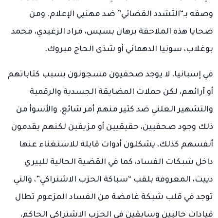
وصفه بـ“التشدد القضائي” ضد مهنيي الإعلام. ومن
ضحايا هذه الملاحقة برهان بسيس، مراد الزغيدي، محمد
بوغلاب، سونيا الدهماني أو شذى الحاج مبروك.
في إسبانيا، لا يوجد صحفيون مسجونون بسبب كتاباتهم
أو آرائهم، لكن حملات المضايقة الجسدية والرقمية
والتشهير العلني ضد كثير منهم أمر شائع. والأسوأ من
ذلك وجود صحفيين، حقيقيين أو مزيفين لكنهم يقدمون
أنفسهم كذلك، يشكلون أدوات قابلة للاستغناء عنها
داخل شبكات الفساد، كما في القضية الحالية للييري
دييث، المعروفة بلقب “سباكة الحزب الاشتراكي”، والتي
توجد في قلب شبكة غامضة من الفساد المزعوم تطال
قيادات حاليين وسابقين في الحزب الاشتراكي الحاكم،