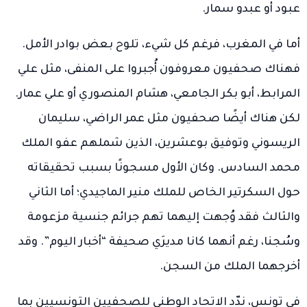
عبود أو عبدو سمار.
أما في المغرب، فرغم كل شيء، تلوح بعض بوادر الأمل.
فهناك صحفيون معروفون أُجبروا على المنفى، مثل علي
المرابط، أبو بكر الجامعي، هشام المنصوري أو علي عمار.
لكن هناك أيضًا صحفيون مثل عمر الراضي، سليمان
الريسوني وتوفيق بوعشرين، الذين شملهم عفو الملك
محمد السادس. وكان الأول مسجونًا بسبب تحقيقاته
حول السكرتير الخاص للملك منير الماجيدي؛ أما الثاني
والثالث فقد وُجهت إليهما تهم جرائم جنسية مزعومة
وسُجنا، رغم أنهما كانا مديرَي صحيفة “أخبار اليوم”. وقد
أخرجهما الملك من السجن.
في تونس، ندّد الاتحاد الوطني للصحفيين التونسيين بما