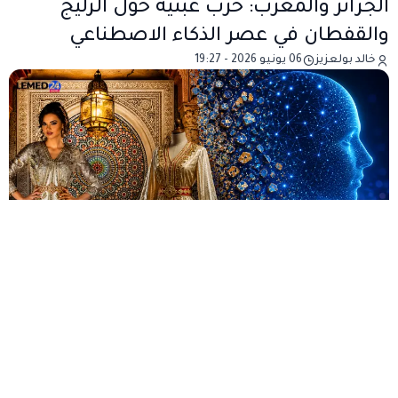
الجزائر والمغرب: حرب عبثية حول الزليج
والقفطان في عصر الذكاء الاصطناعي
خالد بولعزيز
06 يونيو 2026 - 19:27
من دون تردد وبكل وضوح، حان الوقت لكي يدرك
كل واحد منا المكانة القيادية التي بات يحتلها
المغرب داخل مجتمع الأمم فيما يتعلق بشرعية