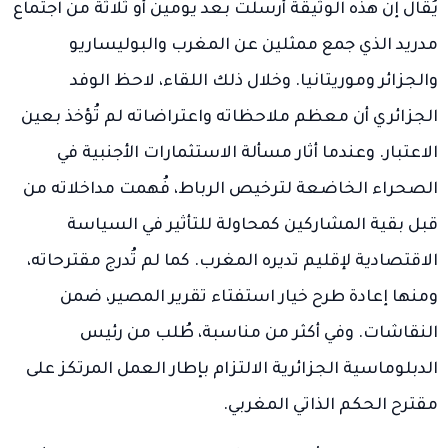
يُقال إن هذه الوثيقة أُرسلت بعد يومين أو ثلاثة من اجتماع
مدريد الذي جمع ممثلين عن المغرب والبوليساريو
والجزائر وموريتانيا. وخلال ذلك اللقاء، لاحظ الوفد
الجزائري أن معظم ملاحظاته واعتراضاته لم تُؤخذ بعين
الاعتبار. وعندما أثار مسألة الاستثمارات الأجنبية في
الصحراء الخاضعة لترخيص الرباط، فُهمت مداخلاته من
قبل بقية المشاركين كمحاولة للتأثير في السياسة
الاقتصادية لإقليم تديره المغرب. كما لم تُدرج مقترحاته،
ومنها إعادة طرح خيار استفتاء تقرير المصير، ضمن
النقاشات. وفي أكثر من مناسبة، طُلب من رئيس
الدبلوماسية الجزائرية الالتزام بإطار العمل المرتكز على
مقترح الحكم الذاتي المغربي.