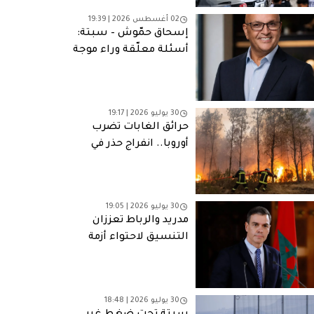
02 أغسطس 2026 | 19:39
إسحاق حمّوش – سبتة:
أسئلة معلّقة وراء موجة
الهجرة الجماعية
للمغاربة
30 يوليو 2026 | 19:17
حرائق الغابات تضرب
أوروبا.. انفراج حذر في
فرنسا وإسبانيا وتحذيرات
من موجات حر جديدة
30 يوليو 2026 | 19:05
مدريد والرباط تعززان
التنسيق لاحتواء أزمة
الهجرة إلى سبتة.. اتفاق
على إعادة جميع الوافدين
غير النظاميين
30 يوليو 2026 | 18:48