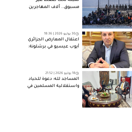
سبتة تحت ضغط غير
مسبوق.. آلاف المهاجرين
يربكون السلطات
الإسبانية وسط جدل
قانوني وتحذيرات من
30 يوليو 2026 | 18:36
“طوارئ إنسانية”
اعتقال المعارض الجزائري
أيوب عيسيو في برشلونة:
رائحة تصفية حسابات
18 يوليو 2026 | 21:52
المساجد لله: دعوة للحياد
واستقلالية المسلمين في
أوروبا