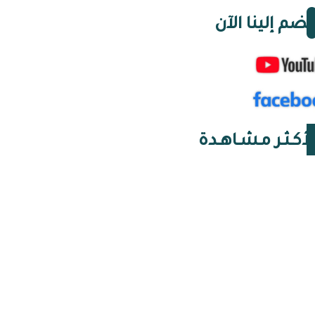
نضم إلينا الآن
لأكـثـر مـشـاهـدة
05 أغسطس 2026 | 20:47
سعيد سعدي… عودة رجل
أخطأ في فهم شعبه
05 أغسطس 2026 | 20:46
في الجزائر… رئيسة
للبرلمان لإخفاء الغائبين