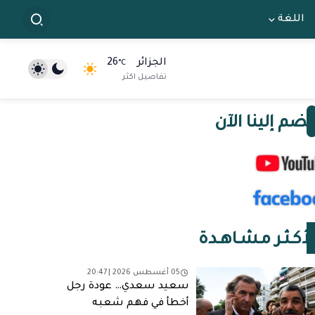
اللغة
الجزائر
26
°C
تفاصيل اكثر
نضم إلينا الآن
لأكـثـر مـشـاهـدة
05 أغسطس 2026 | 20:47
سعيد سعدي… عودة رجل
أخطأ في فهم شعبه