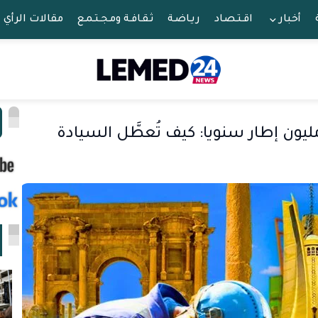
أخبار
اقـتـصـاد
ريـاضـة
ثـقـافـة ومـجـتـمـع
مقالات الرأي
ا
زائر بين اقتصاد الريع واستيراد 1.5 مليون إطار سنويا: كيف تُعطَّل السيادة
ا