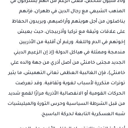
و20 مليون شخص، فعلى الرغم من أنهم يشتركون في
المذهب الشيعي مع رجال الدين في طهران، فإنهم
يناضلون من أجل هويتهم وأراضيهم، ويريدون الحفاظ
على علاقات وثيقة مع تركيا وأذربيجان، حيث يعيش
إخوتهم في الدم واللغة. ورغم أن أقلية من الأذريين
مندمجة وممثلة في هياكل الدولة (إذ إن الزعيم الديني
الجديد مجتبى خامنئي من أصل أذري من جهة والده علي
خامنئي)، فإن الغالبية العظمى تعاني التهميش، ما يثير
توترات متكررة لأسباب لغوية وثقافية. وقد تعرضت
الحركات القومية أو الانفصالية الأذرية مرارًا لقمع شديد
من قبل الشرطة السياسية وحرس الثورة والميليشيات
شبه العسكرية التابعة لحركة الباسيج.