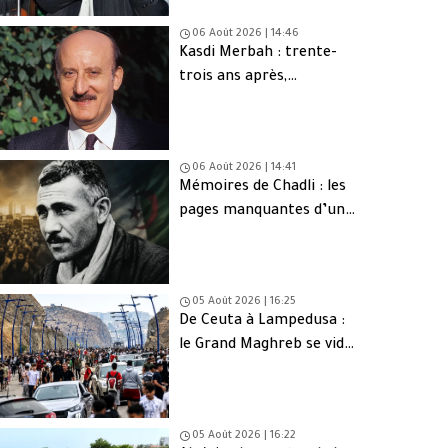
06 Août 2026 | 14:46
Kasdi Merbah : trente-
trois ans après,
l’assassinat qui hante
toujours l’Algérie
06 Août 2026 | 14:41
Mémoires de Chadli : les
pages manquantes d’une
tragédie nationale
05 Août 2026 | 16:25
De Ceuta à Lampedusa :
le Grand Maghreb se vide
de sa jeunesse
05 Août 2026 | 16:22