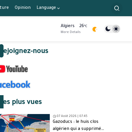
lture
Opinion
Language
Algiers
26
°C
More Details
Rejoignez-nous
Les plus vues
07 Août 2026 | 07:45
Gazoducs : le huis clos
algérien qui a supprimé