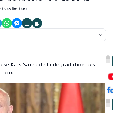
uvernement et la suspension du Parlement, avant
tives limitées.
accuse Kaïs Saïed de la dégradation des
s prix