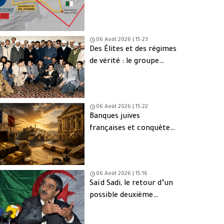
une issue de secours
06 Août 2026 | 15:23
Des Élites et des régimes
de vérité : le groupe
d’Oujda en Algérie
06 Août 2026 | 15:22
Banques juives
françaises et conquête
d’Alger (1830) : finance,
intérêts et réseaux
06 Août 2026 | 15:16
Saïd Sadi, le retour d’un
possible deuxième
Ahmed Ouyahia