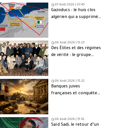
07 Août 2026 | 07:45
Gazoducs : le huis clos
algérien qui a supprimé
une issue de secours
06 Août 2026 | 15:23
Des Élites et des régimes
de vérité : le groupe
d’Oujda en Algérie
06 Août 2026 | 15:22
Banques juives
françaises et conquête
d’Alger (1830) : finance,
intérêts et réseaux
06 Août 2026 | 15:16
Saïd Sadi, le retour d’un