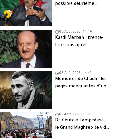
possible deuxième
Ahmed Ouyahia
06 Août 2026 | 14:46
Kasdi Merbah : trente-
trois ans après,
l’assassinat qui hante
toujours l’Algérie
06 Août 2026 | 14:41
Mémoires de Chadli : les
pages manquantes d’une
tragédie nationale
05 Août 2026 | 16:25
De Ceuta à Lampedusa :
le Grand Maghreb se vide
de sa jeunesse