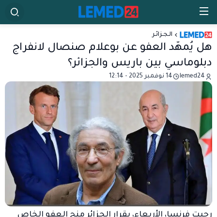
الـجـزائـر
هل يُمهّد العفو عن بوعلام صنصال لانفراج
دبلوماسي بين باريس والجزائر؟
lemed24
14 نوفمبر 2025 - 12:14
رحبت فرنسا، الأربعاء، بقرار الجزائر منح العفو الخاص