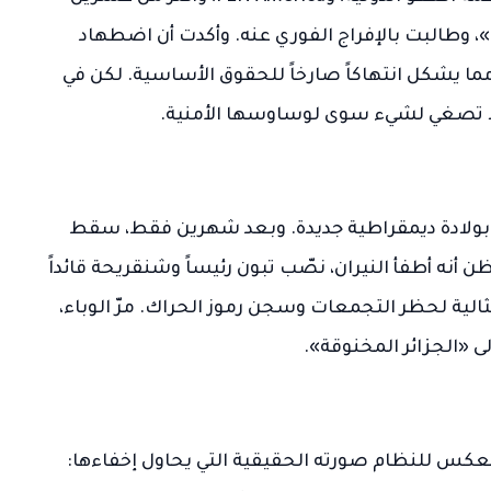
، وطالبت بالإفراج الفوري عنه. وأكدت أن اضطهاد
 يشكل انتهاكاً صارخاً للحقوق الأساسية. لكن في
ة لا تصغي لشيء سوى لوساوسها الأمنية.
انطلق في فبراير 2019 يحمل أملاً بولادة ديمقراطية جديدة. وبعد شهرين فقط، سقط
نه أطفأ النيران، نصّب تبون رئيساً وشنقريحة قائداً
، ليُستعمل كذريعة مثالية لحظر التجمعات وسجن رموز الحراك. مرّ الوباء،
ى «الجزائر المخنوقة».
 تعكس للنظام صورته الحقيقية التي يحاول إخفاءها: