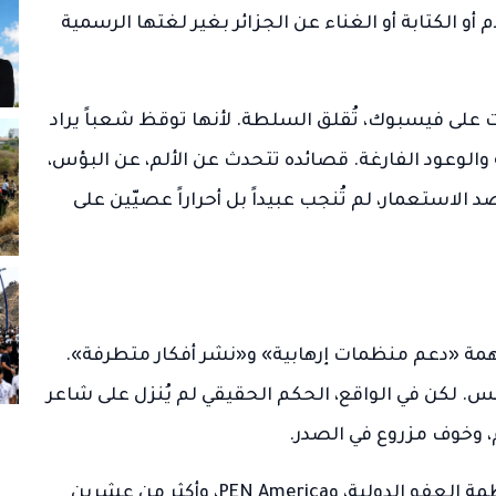
أو الكتابة أو الغناء عن الجزائر بغير لغتها الرسمية
 على فيسبوك، تُقلق السلطة. لأنها توقظ شعباً يراد
ة والوعود الفارغة. قصائده تتحدث عن الألم، عن البؤس،
 الاستعمار، لم تُنجب عبيداً بل أحراراً عصيّين على
سجناً بتهمة «دعم منظمات إرهابية» و«نشر أفكار متطرفة».
 لكن في الواقع، الحكم الحقيقي لم يُنزل على شاعر
، وخوف مزروع في الصدر.
لم تتأخر المنظمات الدولية في الرد. فقد نددت منظمة العفو الدولية، وPEN America، وأكثر من عشرين