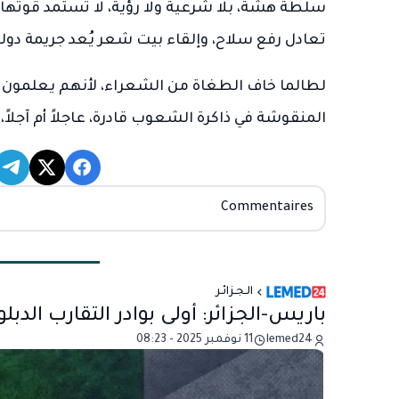
سلطة هشة، بلا شرعية ولا رؤية، لا تستمد قوتها إل
تعادل رفع سلاح، وإلقاء بيت شعر يُعد جريمة دولة
لطالما خاف الطغاة من الشعراء، لأنهم يعلمون 
المنقوشة في ذاكرة الشعوب قادرة، عاجلاً أم آجلا
Commentaires
الـجـزائـر
باريس-الجزائر: أولى بوادر التقارب الد
lemed24
11 نوفمبر 2025 - 08:23