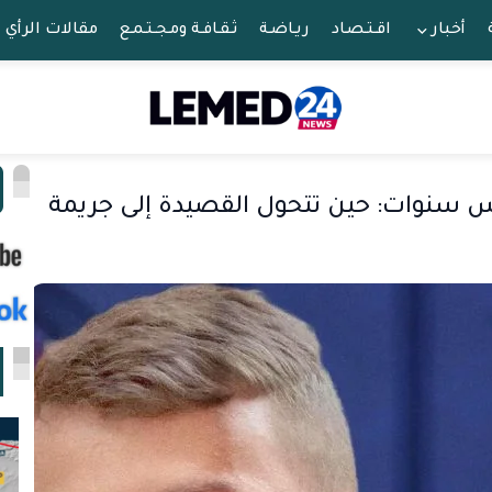
أخبار
اقـتـصـاد
ريـاضـة
ثـقـافـة ومـجـتـمـع
مقالات الرأي
ا
 سنوات: حين تتحول القصيدة إلى جريمة
ا