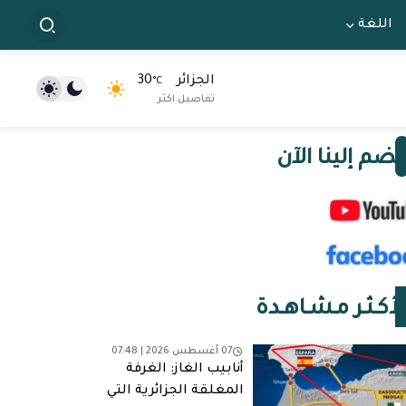
اللغة
الجزائر
30
°C
تفاصيل اكثر
نضم إلينا الآن
لأكـثـر مـشـاهـدة
07 أغسطس 2026 | 07:48
أنابيب الغاز: الغرفة
المغلقة الجزائرية التي