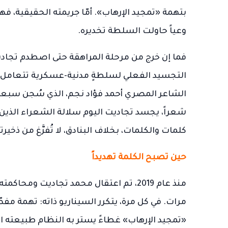
بتهمة «تمجيد الإرهاب». أمّا جريمته الحقيقية، ف
وعياً حاولت السلطة تخديره.
فما إن خرج من مرحلة المراهقة حتى اصطدم تجادي
التجسيد الفعلي لسلطةٍ مدنية-عسكرية تتعامل مع 
الشاعر المصري أحمد فؤاد نجم، الذي سُجن سبعة ع
شعراً، يجسد تجاديت اليوم سلالة الشعراء الذين 
كلمات والكلمات، بخلاف البنادق، لا تُفرَّغ من ذخيرتها
حين تصبح الكلمة تهديداً
منذ عام 2019، تم اعتقال محمد تجاديت و
مرات. في كل مرة، يتكرر السيناريو ذاته: تهمة مف
«تمجيد الإرهاب» غطاءً يستر به النظام طبيعته ا