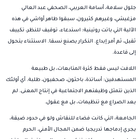
جلول سلامة، أسامة العريبي، الصحفي عبد العالي
مزغيشي، وغيرهم كثيرون، سبقوا طاهر أواشي في هذه
الآلية التي باتت روتينية: استدعاء، توقيف للنظر، تكييف
ثقيل، ثم أمر إيداع. التكرار يصنع نسقا. الاستثناء يتحول
إلى قاعدة.
اللافت ليس فقط كثرة المتابعات، بل طبيعة
المستهدفين: أساتذة، باحثون، صحفيون، طلبة. أي أولئك
الذين تتمثل وظيفتهم الاجتماعية في إنتاج المعنى. لم
يعد الصراع مع تنظيمات، بل مع عقول.
الجامعة، التي كانت فضاء للنقاش ولو في حدود ضيقة،
يجري إدماجها تدريجيا ضمن المجال الأمني. الحرم