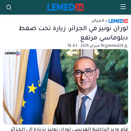
الـجـزائـر
لوران نونيز في الجزائر: زيارة تحت ضغط
دبلوماسي مرتفع
lemed24
16 فبراير 2026 - 14:43
قام وزير الداخلية الفرنسي لوران نونيز بزيارة إلى الجزائر