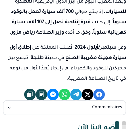
ويعد المغرب اليوم من أبرز الدول الإفريقية
المصدّرة
للسيارات
، إذ ينتج حوالي
700 ألف سيارة تعمل بالوقود
سنوياً
، إلى جانب
قدرة إنتاجية تصل إلى 107 آلاف سيارة
كهربائية سنوياً
، وفق ما أكده
وزير الصناعة رياض مزور
.
وفي
سبتمبر/أيلول 2024
، أعلنت المملكة عن
إطلاق أول
سيارة هجينة مغربية الصنع
في مدينة
طنجة
، تجمع بين
محركين للوقود والكهرباء، في إنجاز يُعدّ الأول من نوعه
في تاريخ الصناعة المغربية.
Commentaires
انضم إلينا الآن