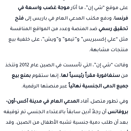
على موقع “شي إن”، ما أثار
موجة غضب واسعة في
فرنسا
، ودفع مكتب المدعي العام في باريس إلى
فتح
تحقيق رسمي
ضد المنصة وعدد من المواقع المنافسة
مثل “علي إكسبريس” و”تيمو” و”ويش”، على خلفية بيع
منتجات مشابهة.
وقالت “شي إن”، التي تأسست في الصين عام 2012 وتتخذ
من
سنغافورة مقراً رئيسياً لها
، إنها ستقوم
بمنع بيع
جميع الدمى الجنسية نهائياً
عبر منصتها الرقمية.
وفي تطور متصل، أفاد
المدعي العام في مدينة آكس-أون-
بروفانس
أن رجلاً أدين سابقاً بالاعتداء الجنسي تم توقيفه
بعد أن طلب دمية جنسية تشبه الأطفال من الصين. وقد