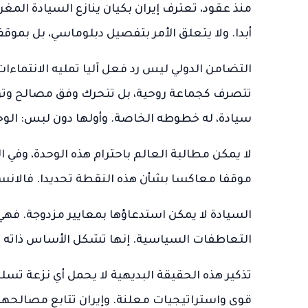
منذ عقود، تعترف إيران بكيان ينازع السيادة المغ
أبدا. ولا يتعلق الأمر بتفصيل دبلوماسي، بل بمو
التضامن الدولي ليس رد فعل آليا تمليه الانتماءات 
تتصرف كجماعة روحية، بل تتحرك وفق مصالح وتوا
سيادة، له خطوطه الخاصة. وأولها دون لبس: الوحدة
لا يمكن مطالبة العالم باحترام هذه الوحدة، وفي
موقفا معاكسا بشأن هذه النقطة تحديدا. فالانس
السيادة لا يمكن استدعاؤها بمعايير مزدوجة. فهي لا
التعاطفات السياسية. إنها تشكل الأساس ذاته لو
تذكير هذه الحقيقة البديهية لا يحمل أي نزعة ت
قوى واستراتيجيات معلنة. وإيران تتابع مصالحها