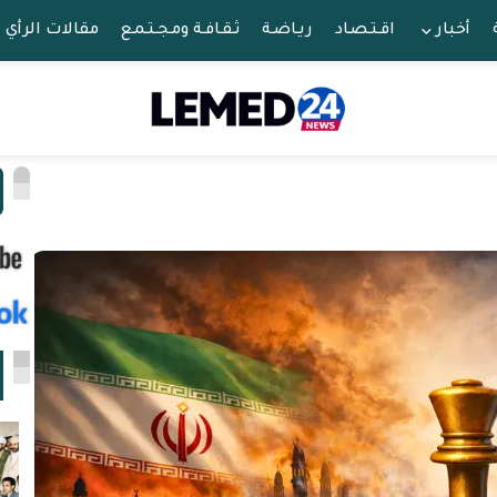
أخبار
اقـتـصـاد
ريـاضـة
ثـقـافـة ومـجـتـمـع
مقالات الرأي
ا
ا