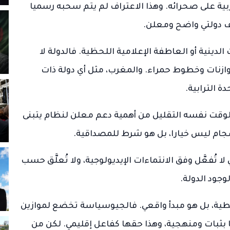
ربية على صحرائه. وهذا الاعتراف لم يتم سحبه رسميا
قف دولتي واضح ومعلن.
الدينية أو العاطفة الإعلامية اللحظية. فالدولة لا
زنات وخطوط حمراء. والمغرب، مثل أي دولة ذات
 الترابية.
 الوقت نفسه التقليل من أهمية دعم معلن لنظام يتبنى
جام ليس خيارا، بل هو شرط للمصداقية.
 تُفعَّل وفق الانتماءات الإيديولوجية، ولا تُعلَّق حسب
جود الدولة.
سلطية، بل هو مبدأ واقعي. فالجيوسياسة تخضع لموازين
 بثبات ومنهجية، وهذا حقها كفاعل إقليمي. لكن من