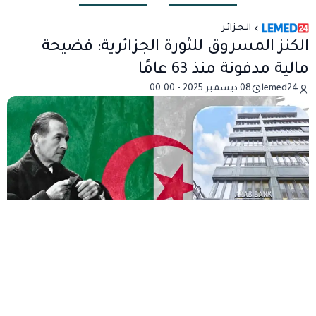
الـجـزائـر
الكنز المسروق للثورة الجزائرية: فضيحة
مالية مدفونة منذ 63 عامًا
lemed24
08 ديسمبر 2025 - 00:00
ظل ما يسمى بكنز الثورة الجزائرية لغزًا محاطًا بالصمت
الرسمي لأكثر من ستة عقود. ولكن جملة واحدة نطق بها