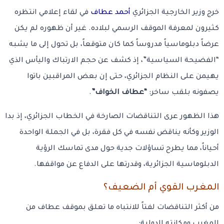
خرج وزير الخارجية الجزائري
أحمد عطاف
في لقاء إعلامي انتظره
كثيرون لمعرفة الموقف الرسمي لبلاده. غير أن ظهوره لم يكن
عرضاً دبلوماسياً مدروساً كما كان متوقعاً، بل تحول إلى ما يشبه
“الفضيحة السياسية”، إذ كشف عن حجم الارتباك واليأس الذي
يهيمن على النظام الجزائري، حتى إن بعض المراقبين باتوا
يصفونه بلقب ساخر:
“عطاف الخواف”
.
هذا الظهور عرى التناقضات الصارخة في الخطاب الجزائري، إذ بدا
الوزير وكأنه يناقض نفسه في كل فقرة، بل في الجملة الواحدة
أحياناً، مما يطرح تساؤلات جدية حول مدى تماسك الرؤية
الدبلوماسية الجزائرية، وقدرتها على الدفاع عن مواقفها.
المغرب القوي أم الضعيف؟
من أكثر التناقضات لفتاً للانتباه ما تعلق بموقف عطاف من
المغرب ومكانته الدولية: