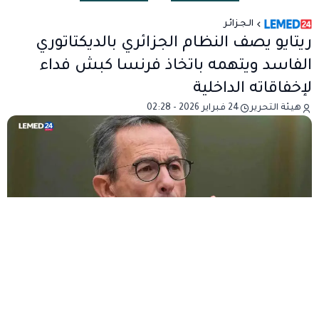
الـجـزائـر
ريتايو يصف النظام الجزائري بالديكتاتوري
الفاسد ويتهمه باتخاذ فرنسا كبش فداء
لإخفاقاته الداخلية
هيئة التحرير
24 فبراير 2026 - 02:28
عاد زعيم حزب الجمهوريين الفرنسي برونو ريتايو إلى