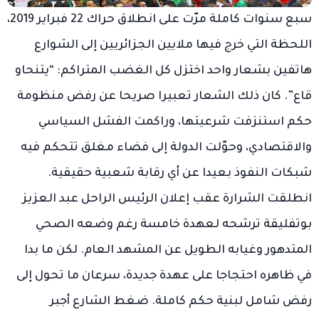
سبع سنوات كاملة مرّت على انطلاق حراك 22 فبراير 2019،
اللحظة التي خرج فيها ملايين الجزائريين إلى الشوارع
هاتفين بشعار واحد اختزل كل الغضب المتراكم: “يتنحاو
قاع”. كان ذلك الشعار تعبيرا صريحا عن رفض منظومة
حكم استنزفت شرعيتها، وراكمت الفشل السياسي
والاقتصادي، وحوّلت الدولة إلى فضاء مغلق تتحكم فيه
شبكات النفوذ بعيدا عن أي رقابة شعبية حقيقية.
انطلقت الشرارة عقب إعلان الرئيس الراحل عبد العزيز
بوتفليقة ترشحه لعهدة خامسة رغم وضعه الصحي
المتدهور وغيابه الطويل عن المشهد العام. لكن ما بدا
في ظاهره احتجاجا على عهدة جديدة، سرعان ما تحول إلى
رفض شامل لبنية حكم كاملة. ضغط الشارع أجبر