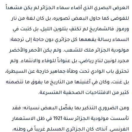
العرض البصري الذي أضاء سماء الجزائر لم يكن مشهداً
للفوضى كما حاول البعض تصويره، بل كان لغة من نار
ورموز. فالشماريخ لم تكتفِ بتلوين الليل، بل كتبت في
السماء رسالة يفهمها كل جزائري دون حاجة إلى ترجمة:
مولودية الجزائر ملك للشعب. ولم يكن الأحمر والأخضر
مجرد لونين لنادٍ رياضي، بل عنواناً للوفاء والانتماء. ولم
تحترق باب الوادي تحت وطأة جماهير خارجة عن السيطرة،
بل غنت، وكان في أغنيتها من التاريخ ما يفوق ما تتضمنه
كثير من الافتتاحيات الصحفية المتسرعة.
ومن الضروري التذكير بما يفضّل البعض نسيانه: فقد
تأسست مولودية الجزائر سنة 1921 في ظل الاستعمار
الفرنسي. آنذاك كان الجزائري المسلم غريباً في وطنه،