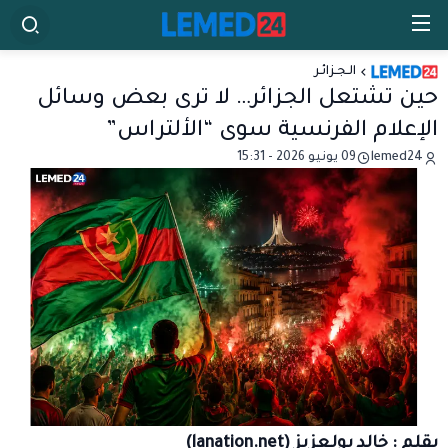
الـجـزائـر
حين تشتعل الجزائر… لا ترى بعض وسائل
الإعلام الفرنسية سوى “الألتراس”
lemed24
09 يونيو 2026 - 15:31
بقلم : خالد بولعزيز (lanation.net)