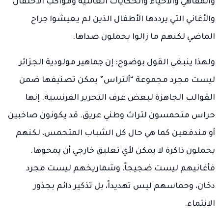
والمقاهي والأحياء والحكايات العائلية ومواكب الاحتفال
والأغاني التي يرددها الأطفال الذين لم يعيشوا جراح
الماضي لكنهم ما زالوا يحملون صداها.
ولهذا ينبغي القول بوضوح: إن جماهير مولودية الجزائر
ليست مجرد مجموعة “ألتراس” يمكن تصنيفها ضمن
القوالب الجاهزة لبعض غرف التحرير الفرنسية. إنها
حراس متحمسون لتراث وطني عريق. قد يكونون صاخبين
أو مندفعين كما هي حال كل الشباب المتحمس، لكنهم
يحملون ذاكرة لا يمكن لأي تعليق خارجي أن يمحوها.
فأغانيهم ليست ضجيجاً، وشماريخهم ليست مجرد
دخان، وحماسهم ليس تهديداً، بل تذكير دائم بجذور
الانتماء.