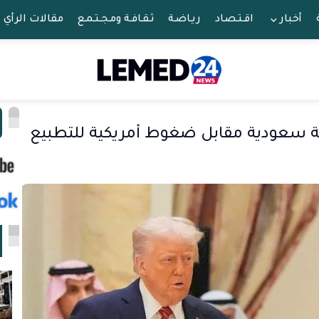
أخبار
اقـتـصـاد
ريـاضـة
ثـقـافـة ومـجـتـمـع
مقالات الرأي
ا
 سعودية مقابل ضغوط أمريكية للتطبيع
ا