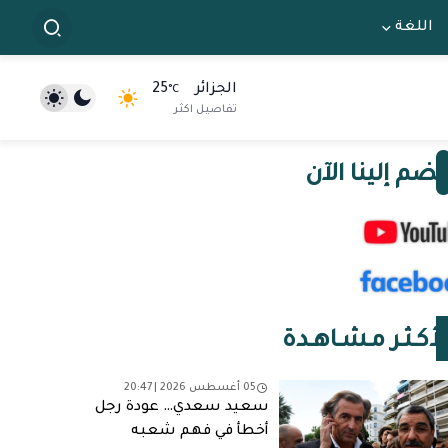
اللغة
الجزائر
25
°C
تفاصيل اكثر
نضم إلينا الآن
لأكـثـر مـشـاهـدة
05 أغسطس 2026 | 20:47
سعيد سعدي… عودة رجل
أخطأ في فهم شعبه