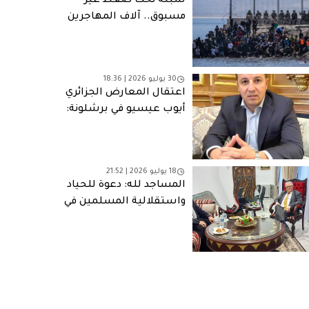
سبتة تحت ضغط غير
مسبوق.. آلاف المهاجرين
يربكون السلطات
الإسبانية وسط جدل
قانوني وتحذيرات من
30 يوليو 2026 | 18:36
“طوارئ إنسانية”
اعتقال المعارض الجزائري
أيوب عيسيو في برشلونة:
رائحة تصفية حسابات
18 يوليو 2026 | 21:52
المساجد لله: دعوة للحياد
واستقلالية المسلمين في
أوروبا