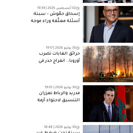
02 أغسطس 2026 | 19:39
إسحاق حمّوش – سبتة:
أسئلة معلّقة وراء موجة
الهجرة الجماعية
للمغاربة
30 يوليو 2026 | 19:17
حرائق الغابات تضرب
أوروبا.. انفراج حذر في
فرنسا وإسبانيا وتحذيرات
من موجات حر جديدة
30 يوليو 2026 | 19:05
مدريد والرباط تعززان
التنسيق لاحتواء أزمة
الهجرة إلى سبتة.. اتفاق
على إعادة جميع الوافدين
غير النظاميين
30 يوليو 2026 | 18:48