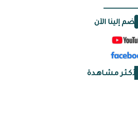
نضم إلينا الآن
لأكـثـر مـشـاهـدة
05 أغسطس 2026 | 20:47
سعيد سعدي… عودة رجل
أخطأ في فهم شعبه
05 أغسطس 2026 | 20:46
في الجزائر… رئيسة