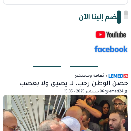
انضم إلينا الآن
ثـقـافـة ومـجـتـمـع
حضن الوطن رحب، لا يضيق ولا يغضب
lemed24
06 سبتمبر 2025 - 15:35