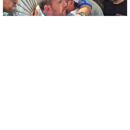
بقلم : أمينة ابن الشيخ أوكدورت
في بادرة إنسانية تحمل الكثير من الدلالات، مكّنت
المندوبية العامة لإدارة السجون ناصر الزفزافي من حضور
جنازة والده، ليقف إلى جانب عائلته ورفاقه في لحظة وداع
حزينة، ويتلقى تعازي أهله وأصدقائه وشرائح واسعة من
الشعب المغربي. خطوة جديرة بالتقدير، لما تعكسه من
احترام لحرمة الموت وتقدير لمكانة الأسرة.
كلمة الزفزافي في هذه المناسبة لم تخلُ من رسائل