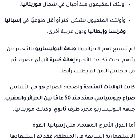
أولئك المقيمون منذ أجيال في شمال
موريتانيا
؛
وأولئك المنفيون بشكل أكثر أو أقل طوعيًا في
إسبانيا
وفرنسا وإيطاليا
ودول غربية أخرى.
لم تسمح لهم الجزائر ولا
جبهة البوليساريو
بالتعبير عن
رأيهم، حيث تكبدت الأخيرة
إهانة كبيرة
لأن أي عضو دائم
في مجلس الأمن لم يطلب رأيها.
كانت
الولايات المتحدة
واضحة: الصراع هو في الأساس
صراع جيوسياسي ممتد منذ 50 عامًا بين الجزائر والمغرب
.
جبهة البوليساريو مجرد
طرف ثانوي
، وكذلك موريتانيا.
أما الدول الأخرى المهتمة، مثل
إسبانيا
، القوة
الاستعمارية السابقة في المنطقة، فقد تم استبعادها