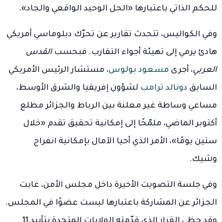
للحكم الذاتي باعتبارها «الحل الوحيد الواقعي والجاد».
وفي الكواليس، تتحدث تقارير عن تحرّك دبلوماسي أمريكي
هادئ يرمي إلى تهيئة أجواء التقارب. فبحسب
القدس
العربي
، أجرى
مسعود بولوس
، مستشار الرئيس الأمريكي
السابق
دونالد ترامب
لشؤون إفريقيا والشرق الأوسط،
مساعي وساطة غير معلنة بين الرباط والجزائر مطلع
أكتوبر الماضي، ملمّحًا إلى إمكانية تحقيق تقدم «خلال
ستين يومًا»، الأمر الذي أحيا الآمال بإمكانية انفراج
وشيك.
وفي جلسة التصويت الأخيرة داخل مجلس الأمن، غابت
الجزائر عن المشاركة باعتبارها ليست عضوًا في المجلس.
وقد حظي القرار الذي قدّمته الولايات المتحدة بتأييد 11