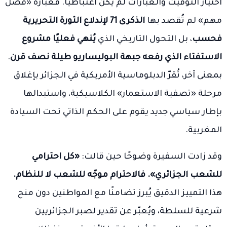
اختيار التوقيت والعبارات لم يكن اعتباطيًا. فعبارة «فصل
مهم» لم تُقصد بها
الذكرى 71 لإندلاع الثورة التحريرية
فحسب
، بل التحول التاريخي الذي
يُنهي فعليًا مشروع
الاستفتاء الذي رفعه جبهة البوليساريو طيلة نصف قرن
.
بمعنى آخر، تُقرّ الدبلوماسية الأمريكية في الجزائر بإغلاق
مرحلة «تصفية الاستعمار» الكلاسيكية، واستبدالها
بإطار سياسي جديد يقوم على الحكم الذاتي تحت السيادة
المغربية.
وقد زادت السفيرة وضوحًا حين قالت:
«كل احترامي
للشعب الجزائري». فالاحترام موجّه للشعب لا للنظام.
هذا التمييز الدقيق يُبرز تضامنًا مع المواطنين دون منح
شرعية للسلطة، ويُعبّر عن تقدير لصبر الجزائريين