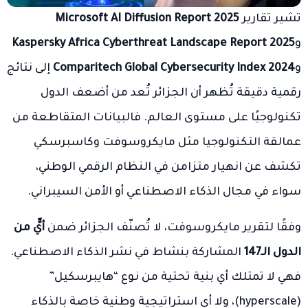
تشير تقارير
Microsoft AI Diffusion Report 2025
و
Kaspersky Africa Cyberthreat Landscape Report 2025
و
Comparitech Global Cybersecurity Index 2024
إلى نتائج
رقمية دقيقة تُظهر أن الجزائر تُعد من أضعف الدول
تكنولوجيًا على مستوى العالم. فالبيانات المتقاطعة من
عمالقة التكنولوجيا مثل مايكروسوفت وكاسبرسكي
تكشف عن انهيار متزامن في النظام الرقمي الوطني،
سواء في مجال الذكاء الاصطناعي أو الأمن السيبراني.
وفقًا لتقرير مايكروسوفت، لا تُصنّف الجزائر ضمن
أيٍّ من
الدول الـ147
المشاركة بنشاط في نشر الذكاء الاصطناعي.
فهي لا تمتلك أي بنية تحتية من نوع “هايبرسكيل”
(hyperscale)، ولا أي استراتيجية وطنية خاصة بالذكاء