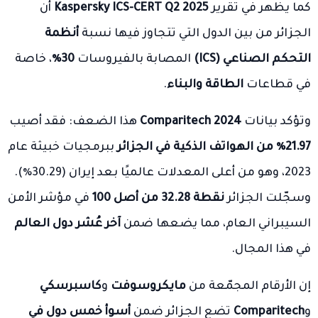
كما يظهر في تقرير
Kaspersky ICS-CERT Q2 2025
أن
الجزائر من بين الدول التي تتجاوز فيها نسبة
أنظمة
التحكم الصناعي (ICS)
المصابة بالفيروسات
30٪
، خاصة
في قطاعات
الطاقة والبناء
.
وتؤكد بيانات
Comparitech 2024
هذا الضعف: فقد أصيب
21.97٪ من الهواتف الذكية في الجزائر
ببرمجيات خبيثة عام
2023، وهو من أعلى المعدلات عالميًا بعد إيران (30.29٪).
وسجّلت الجزائر
نقطة 32.28 من أصل 100
في مؤشر الأمن
السيبراني العام، مما يضعها ضمن
آخر عُشر دول العالم
في هذا المجال.
إن الأرقام المجمّعة من
مايكروسوفت
و
كاسبرسكي
و
Comparitech
تضع الجزائر ضمن
أسوأ خمس دول في