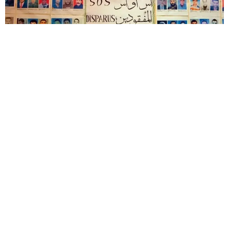
بقلم هشام عبود
تم بلوغ مرحلة جديدة في سياسة تقييد الحريات
الجمعوية في الجزائر. فقد شهدت المنظمة غير
الحكومية “SOS Disparus”، التي تُعد رمزًا للنضال من أجل
الحقيقة حول حالات الاختفاء القسري خلال العشرية
السوداء، إغلاق مقرها في الجزائر العاصمة ووضعه تحت
الأختام من قبل السلطات.