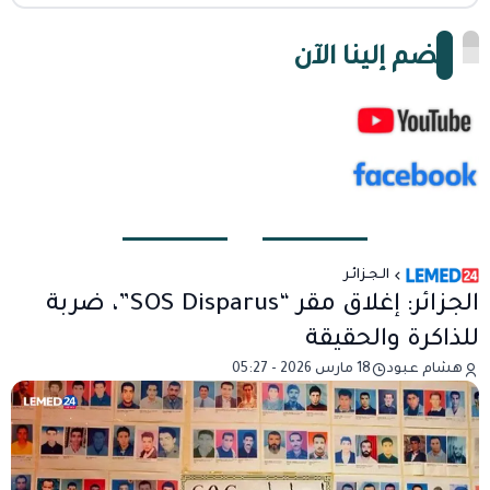
انضم إلينا الآن
الـجـزائـر
الجزائر: إغلاق مقر “SOS Disparus”، ضربة
للذاكرة والحقيقة
هشام عبود
18 مارس 2026 - 05:27